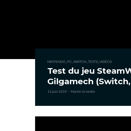
,
,
,
,
NINTENDO
PC
SWITCH
TESTS
VIDÉOS
Test du jeu SteamW
Gilgamech (Switch,
11 juin 2019
Martin Grondin