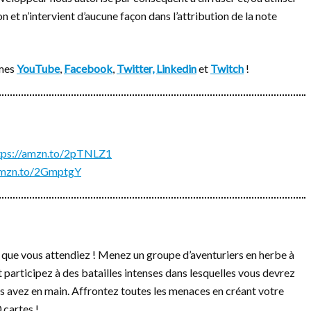
 et n’intervient d’aucune façon dans l’attribution de la note
rmes
YouTube
,
Facebook
,
Twitter,
Linkedin
et
Twitch
!
tps://amzn.to/2pTNLZ1
/amzn.to/2GmptgY
s que vous attendiez ! Menez un groupe d’aventuriers en herbe à
 participez à des batailles intenses dans lesquelles vous devrez
ous avez en main. Affrontez toutes les menaces en créant votre
 cartes !