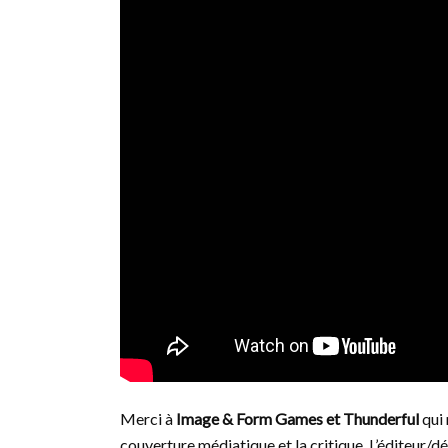
Merci à
Image & Form Games et Thunderful
qui 
couverture médiatique et la critique. L’éditeur/d