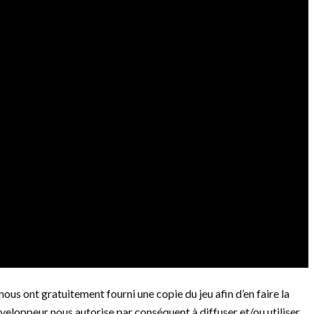
nous ont gratuitement fourni une copie du jeu afin d’en faire la
éveloppeur nous autorise par conséquent à diffuser et/ou utiliser