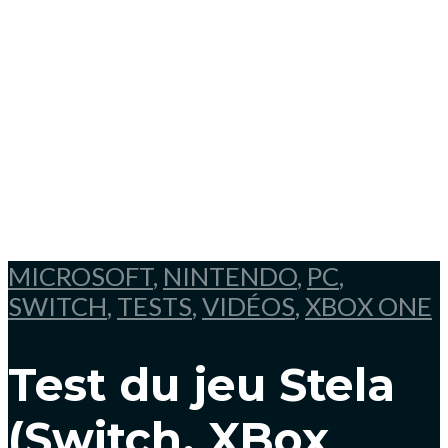
MICROSOFT
,
NINTENDO
,
PC
,
SWITCH
,
TESTS
,
VIDÉOS
,
XBOX ONE
Test du jeu Stela
(Switch, XBox