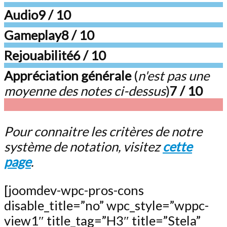
Audio
9 / 10
Gameplay
8 / 10
Rejouabilité
6 / 10
Appréciation générale
(
n'est pas une
moyenne des notes ci-dessus
)
7 / 10
Pour connaitre les critères de notre
système de notation, visitez
cette
page
.
[joomdev-wpc-pros-cons
disable_title=”no” wpc_style=”wppc-
view1″ title_tag=”H3″ title=”Stela”