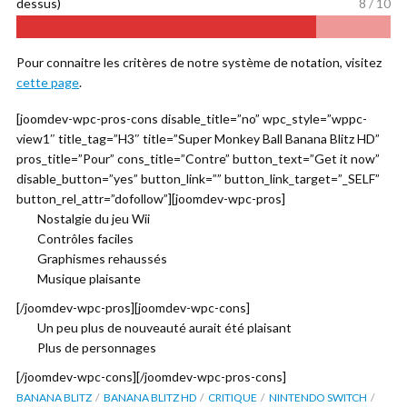
dessus)
8 / 10
Pour connaitre les critères de notre système de notation, visitez
cette page
.
[joomdev-wpc-pros-cons disable_title=”no” wpc_style=”wppc-
view1″ title_tag=”H3″ title=”Super Monkey Ball Banana Blitz HD”
pros_title=”Pour” cons_title=”Contre” button_text=”Get it now”
disable_button=”yes” button_link=”” button_link_target=”_SELF”
button_rel_attr=”dofollow”][joomdev-wpc-pros]
Nostalgie du jeu Wii
Contrôles faciles
Graphismes rehaussés
Musique plaisante
[/joomdev-wpc-pros][joomdev-wpc-cons]
Un peu plus de nouveauté aurait été plaisant
Plus de personnages
[/joomdev-wpc-cons][/joomdev-wpc-pros-cons]
BANANA BLITZ
BANANA BLITZ HD
CRITIQUE
NINTENDO SWITCH