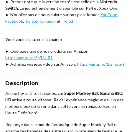
► Prenez note que la version testée est celle de la
Nintendo
Switch
. Le jeu est également disponible sur PS4 et Xbox One.
► N’oubliez pas de nous suivre sur nos plateformes
YouTube
,
Facebook
,
Twitter,
Linkedin
et
Twitch
!
Vous voulez soutenir la chaîne?
► Quelques uns de nos produits sur Amazon:
https://amzn.to/2pTNLZ1
► Achetez vos jeux vidéo sur Amazon:
https://amzn.to/2GmptgY
Description
Accroche-toi à tes bananes, car
Super Monkey Ball: Banana Blitz
HD
arrive à toute vitesse! Revis l’expérience magique de l’un des
meilleurs jeux de la série dans cette version remasterisée en
Haute Définition!
Replonge dans le monde fantastique de Super Monkey Ball et
arrache tes bananes des griffes du roi pirate alien de l’espace, le