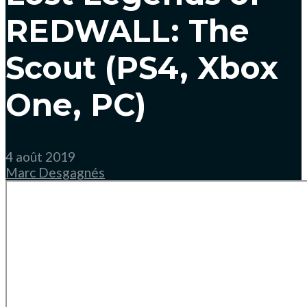
REDWALL: The
Scout (PS4, Xbox
One, PC)
4 août 2019
Marc Desgagnés