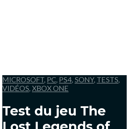
MICROSOFT
,
PC
,
PS4
,
SONY
,
TESTS
,
VIDÉOS
,
XBOX ONE
Test du jeu The
Lost Legends of