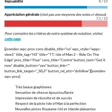
Rejouabilité
8 / 10
Appréciation générale
(
n'est pas une moyenne des notes ci-dessus
)
7
.5 / 10
Pour connaitre les critères de notre système de notation, visitez
cette page
.
[joomdev-wpc-pros-cons disable_title=”no” wpc_style=”wppc-
view1″ title_tag=”H3″ title=”TT: Isle of Man 2 – Ride On The
Edge” pros_title=”Pour” cons_title=”Contre” button_text=”Get it
now” disable_button=”yes” button_link=””
button_link_target=”_SELF” button_rel_attr=”dofollow”][joomdev-
wpc-pros]
Très beaux graphismes
Sensation de vitesse époustouflante
Impression de réussite et de succès
Respect de la piste Isle of Man à la perfection
Nouvelles pistes Royaume-Uni et Irlande plaisantes