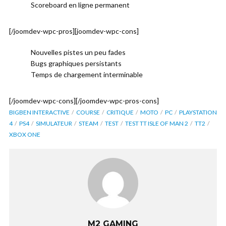
Scoreboard en ligne permanent
[/joomdev-wpc-pros][joomdev-wpc-cons]
Nouvelles pistes un peu fades
Bugs graphiques persistants
Temps de chargement interminable
[/joomdev-wpc-cons][/joomdev-wpc-pros-cons]
BIGBEN INTERACTIVE
COURSE
CRITIQUE
MOTO
PC
PLAYSTATION
4
PS4
SIMULATEUR
STEAM
TEST
TEST TT ISLE OF MAN 2
TT2
XBOX ONE
M2 GAMING