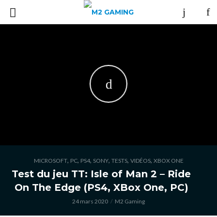
,
,
,
,
,
,
MICROSOFT
PC
PS4
SONY
TESTS
VIDÉOS
XBOX ONE
Test du jeu TT: Isle of Man 2 – Ride
On The Edge (PS4, XBox One, PC)
24 mars 2020
M2 Gaming