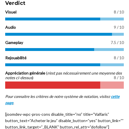
Verdict
Visuel
8 / 10
Audio
9 / 10
Gameplay
7.5 / 10
Rejouabilité
8 / 10
Appréciation générale
(
n'est pas nécessairement une moyenne des
notes ci-dessus
)
8 / 10
Pour connaitre les critères de notre système de notation, visitez
cette
page
.
[joomdev-wpc-pros-cons disable_title=”no” title=”Valfaris”
button_text=”Acheter le jeu” disable_button=”yes” button_link=””
button_link_target=”_BLANK” button_rel_attr=”dofollow”]