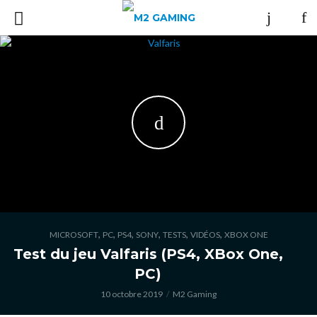
,
,
,
,
,
,
MICROSOFT
PC
PS4
SONY
TESTS
VIDÉOS
XBOX ONE
Test du jeu Valfaris (PS4, XBox One,
PC)
10 octobre 2019
M2 Gaming