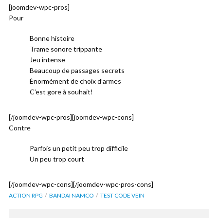
[joomdev-wpc-pros]
Pour
Bonne histoire
Trame sonore trippante
Jeu intense
Beaucoup de passages secrets
Énormément de choix d’armes
C’est gore à souhait!
[/joomdev-wpc-pros][joomdev-wpc-cons]
Contre
Parfois un petit peu trop difficile
Un peu trop court
[/joomdev-wpc-cons][/joomdev-wpc-pros-cons]
ACTION RPG
BANDAI NAMCO
TEST CODE VEIN