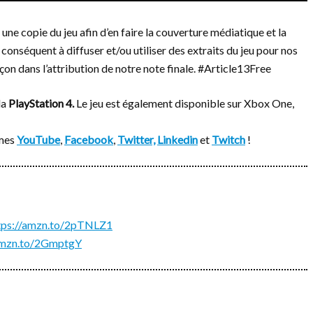
une copie du jeu afin d’en faire la couverture médiatique et la
conséquent à diffuser et/ou utiliser des extraits du jeu pour nos
çon dans l’attribution de notre note finale. #Article13Free
la
PlayStation 4.
Le jeu est également disponible sur Xbox One,
rmes
YouTube
,
Facebook
,
Twitter,
Linkedin
et
Twitch
!
tps://amzn.to/2pTNLZ1
/amzn.to/2GmptgY