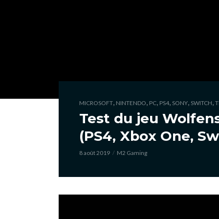
,
,
,
,
,
,
MICROSOFT
NINTENDO
PC
PS4
SONY
SWITCH
T
Test du jeu Wolfen
(PS4, Xbox One, Swi
8 août 2019
M2 Gaming