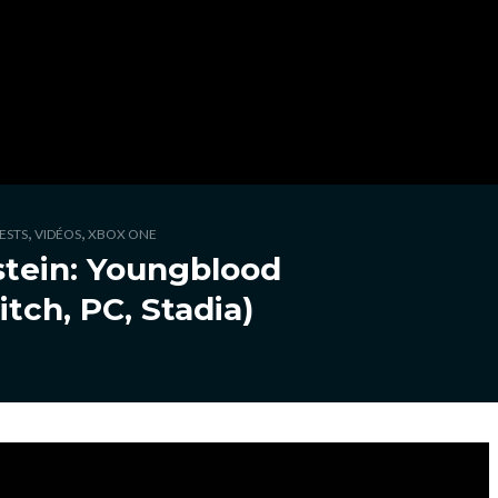
,
,
ESTS
VIDÉOS
XBOX ONE
stein: Youngblood
tch, PC, Stadia)