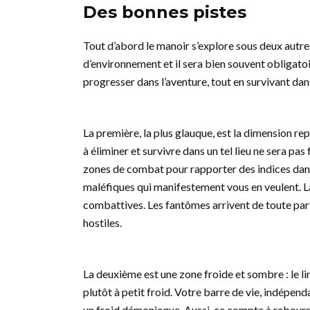
Des bonnes pistes
Tout d’abord le manoir s’explore sous deux autre
d’environnement et il sera bien souvent obligatoi
progresser dans l’aventure, tout en survivant da
La première, la plus glauque, est la dimension re
à éliminer et survivre dans un tel lieu ne sera pa
zones de combat pour rapporter des indices dans l
maléfiques qui manifestement vous en veulent. L
combattives. Les fantômes arrivent de toute part 
hostiles.
La deuxième est une zone froide et sombre : le lim
plutôt à petit froid. Votre barre de vie, indépen
un froid démoniaque. Aussi, ce compte à rebours 