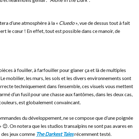
tera d’une atmosphère à la «
Cluedo
», vue de dessus tout à fait
rt le cœur ! En effet, tout est possible dans ce manoir, de
èces à fouiller, à farfouiller pour glaner ça et là de multiples
e mobilier, les murs, les sols et les divers environnements sont
orrecte techniquement dans l’ensemble, ces visuels vous mettent
 armé d’un fusil pour une chasse aux fantômes, dans les deux cas,
e couleurs, est globalement convaincant.
ux commandes du développement, ne se compose que d’une poignée
»
😊
. On notera que les studios transalpins ne sont pas avares en
c des jeux comme
The Darkest Tales
récemment testé.