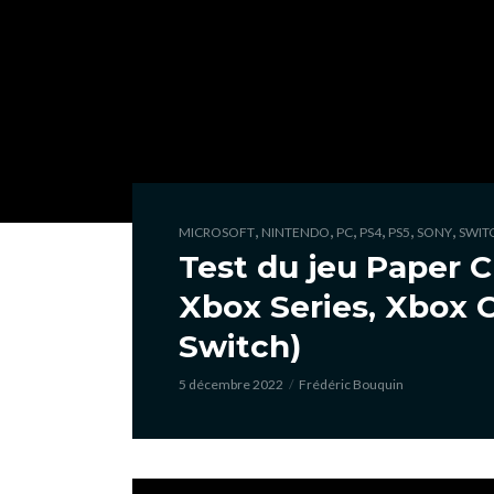
,
,
,
,
,
,
MICROSOFT
NINTENDO
PC
PS4
PS5
SONY
SWIT
Test du jeu Paper C
Xbox Series, Xbox O
Switch)
5 décembre 2022
Frédéric Bouquin