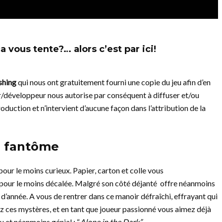
 vous tente?… alors c’est par ici!
shing
qui nous ont gratuitement fourni une copie du jeu afin d’en
eur/développeur nous autorise par conséquent à diffuser et/ou
roduction et n’intervient d’aucune façon dans l’attribution de la
on fantôme
 pour le moins curieux. Papier, carton et colle vous
pour le moins décalée. Malgré son côté déjanté offre néanmoins
n d’année.
A vous de rentrer dans ce manoir défraîchi, effrayant qui
ez ces mystères, et en tant que joueur passionné vous aimez déjà
eu et néanmoins génial : “
Alone in the Dark”
.