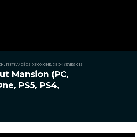
,
,
,
,
CH
TESTS
VIDÉOS
XBOX ONE
XBOX SERIES X | S
ut Mansion (PC,
ne, PS5, PS4,