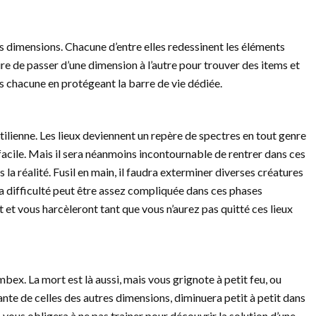
s dimensions. Chacune d’entre elles redessinent les éléments
re de passer d’une dimension à l’autre pour trouver des items et
ns chacune en protégeant la barre de vie dédiée.
ptilienne. Les lieux deviennent un repère de spectres en tout genre
s facile. Mais il sera néanmoins incontournable de rentrer dans ces
a réalité. Fusil en main, il faudra exterminer diverses créatures
a difficulté peut être assez compliquée dans ces phases
et vous harcèleront tant que vous n’aurez pas quitté ces lieux
bex. La mort est là aussi, mais vous grignote à petit feu, ou
dante de celles des autres dimensions, diminuera petit à petit dans
vous obligera à ne pas trainer pour découvrir la solution d’une