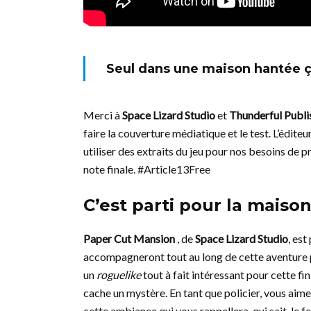
Seul dans une maison hantée ça
Merci à
Space Lizard Studio
et
Thunderful Publi
faire la couverture médiatique et le test. L’édit
utiliser des extraits du jeu pour nos besoins de p
note finale. #Article13Free
C’est parti pour la mais
Paper Cut Mansion
, de
Space Lizard Studio
, est
accompagneront tout au long de cette aventure 
un
roguelike
tout à fait intéressant pour cette fi
cache un mystère. En tant que policier, vous aim
cette ambiance qui vous rappellera, qui sait, le f