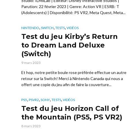
Studio: ILMxLab | Éditeur: Disney Interactive Studios |
Parution: 22 février 2023 | Genre: Action VR | ESRB: T
(Adolescents) | Disponibilité: PS VR2, Meta Quest, Meta...
,
,
,
NINTENDO
SWITCH
TESTS
VIDÉOS
Test du jeu Kirby’s Return
to Dream Land Deluxe
(Switch)
9 mars 2023
Et hop, notre petite boule rose préférée effectue un autre
retour sur la Switch! Merci à Nintendo Canada qui nous a
offert une copie du jeu afin de faire la couverture...
,
,
,
,
PS5
PSVR2
SONY
TESTS
VIDÉOS
Test du jeu Horizon Call of
the Mountain (PS5, PS VR2)
8 mars 2023