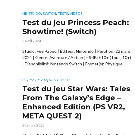
,
,
,
NINTENDO
SWITCH
TESTS
VIDÉOS
Test du jeu Princess Peach:
Showtime! (Switch)
2 avril 2024
Studio: Feel-Good | Éditeur: Nintendo | Parution: 22 mars
2024 | Genre: Aventure / Action | ESRB: E10+ (Tous, 10+)
| Disponibilité: Nintendo Switch | Format(s): Physique...
,
,
,
,
PC
PS5
PSVR2
SONY
TESTS
Test du jeu Star Wars: Tales
From The Galaxy’s Edge –
Enhanced Edition (PS VR2,
META QUEST 2)
23 mars 2023