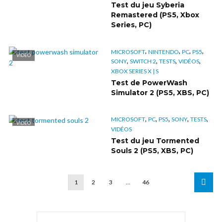
Test du jeu Syberia
Remastered (PS5, Xbox
Series, PC)
,
,
,
,
MICROSOFT
NINTENDO
PC
PS5
VIDÉO
,
,
,
,
SONY
SWITCH 2
TESTS
VIDÉOS
XBOX SERIES X | S
Test de PowerWash
Simulator 2 (PS5, XBS, PC)
,
,
,
,
,
MICROSOFT
PC
PS5
SONY
TESTS
VIDÉO
VIDÉOS
Test du jeu Tormented
Souls 2 (PS5, XBS, PC)
1
2
3
…
46