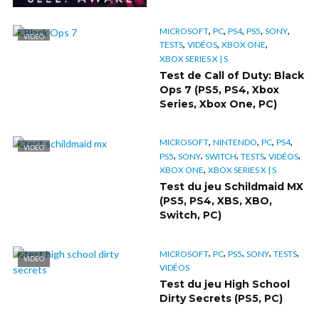
,
,
,
,
,
MICROSOFT
PC
PS4
PS5
SONY
VIDÉO
,
,
,
TESTS
VIDÉOS
XBOX ONE
XBOX SERIES X | S
Test de Call of Duty: Black
Ops 7 (PS5, PS4, Xbox
Series, Xbox One, PC)
,
,
,
,
MICROSOFT
NINTENDO
PC
PS4
VIDÉO
,
,
,
,
,
PS5
SONY
SWITCH
TESTS
VIDÉOS
,
XBOX ONE
XBOX SERIES X | S
Test du jeu Schildmaid MX
(PS5, PS4, XBS, XBO,
Switch, PC)
,
,
,
,
,
MICROSOFT
PC
PS5
SONY
TESTS
VIDÉO
VIDÉOS
Test du jeu High School
Dirty Secrets (PS5, PC)