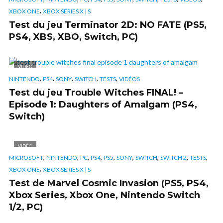
,
XBOX ONE
XBOX SERIES X | S
Test du jeu Terminator 2D: NO FATE (PS5,
PS4, XBS, XBO, Switch, PC)
VIDÉO
,
,
,
,
,
NINTENDO
PS4
SONY
SWITCH
TESTS
VIDÉOS
Test du jeu Trouble Witches FINAL! –
Episode 1: Daughters of Amalgam (PS4,
Switch)
VIDÉO
,
,
,
,
,
,
,
,
,
MICROSOFT
NINTENDO
PC
PS4
PS5
SONY
SWITCH
SWITCH 2
TESTS
,
XBOX ONE
XBOX SERIES X | S
Test de Marvel Cosmic Invasion (PS5, PS4,
Xbox Series, Xbox One, Nintendo Switch
1/2, PC)