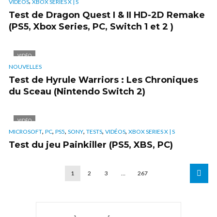
,
VIDÉOS
XBOX SERIES X | S
Test de Dragon Quest I & II HD-2D Remake
(PS5, Xbox Series, PC, Switch 1 et 2 )
VIDÉO
NOUVELLES
Test de Hyrule Warriors : Les Chroniques
du Sceau (Nintendo Switch 2)
VIDÉO
,
,
,
,
,
,
MICROSOFT
PC
PS5
SONY
TESTS
VIDÉOS
XBOX SERIES X | S
Test du jeu Painkiller (PS5, XBS, PC)
1
2
3
…
267