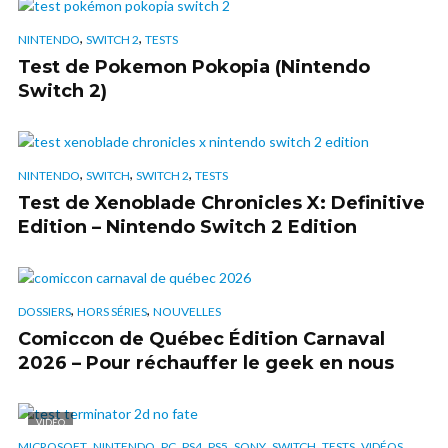
,
,
NINTENDO
SWITCH 2
TESTS
Test de Pokemon Pokopia (Nintendo
Switch 2)
,
,
,
NINTENDO
SWITCH
SWITCH 2
TESTS
Test de Xenoblade Chronicles X: Definitive
Edition – Nintendo Switch 2 Edition
,
,
DOSSIERS
HORS SÉRIES
NOUVELLES
Comiccon de Québec Édition Carnaval
2026 – Pour réchauffer le geek en nous
VIDÉO
,
,
,
,
,
,
,
,
,
MICROSOFT
NINTENDO
PC
PS4
PS5
SONY
SWITCH
TESTS
VIDÉOS