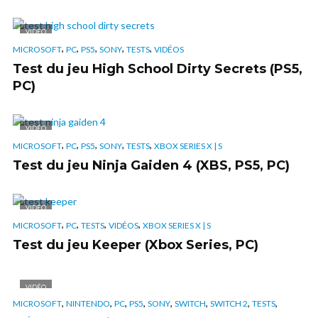
VIDÉO
,
,
,
,
,
MICROSOFT
PC
PS5
SONY
TESTS
VIDÉOS
Test du jeu High School Dirty Secrets (PS5,
PC)
VIDÉO
,
,
,
,
,
MICROSOFT
PC
PS5
SONY
TESTS
XBOX SERIES X | S
Test du jeu Ninja Gaiden 4 (XBS, PS5, PC)
VIDÉO
,
,
,
,
MICROSOFT
PC
TESTS
VIDÉOS
XBOX SERIES X | S
Test du jeu Keeper (Xbox Series, PC)
VIDÉO
,
,
,
,
,
,
,
,
MICROSOFT
NINTENDO
PC
PS5
SONY
SWITCH
SWITCH 2
TESTS