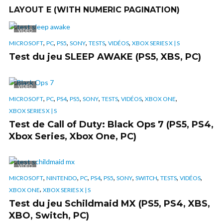
LAYOUT E (WITH NUMERIC PAGINATION)
VIDÉO
,
,
,
,
,
,
MICROSOFT
PC
PS5
SONY
TESTS
VIDÉOS
XBOX SERIES X | S
Test du jeu SLEEP AWAKE (PS5, XBS, PC)
VIDÉO
,
,
,
,
,
,
,
,
MICROSOFT
PC
PS4
PS5
SONY
TESTS
VIDÉOS
XBOX ONE
XBOX SERIES X | S
Test de Call of Duty: Black Ops 7 (PS5, PS4,
Xbox Series, Xbox One, PC)
VIDÉO
,
,
,
,
,
,
,
,
,
MICROSOFT
NINTENDO
PC
PS4
PS5
SONY
SWITCH
TESTS
VIDÉOS
,
XBOX ONE
XBOX SERIES X | S
Test du jeu Schildmaid MX (PS5, PS4, XBS,
XBO, Switch, PC)