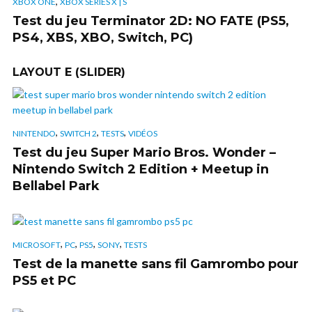
,
XBOX ONE
XBOX SERIES X | S
Test du jeu Terminator 2D: NO FATE (PS5,
PS4, XBS, XBO, Switch, PC)
LAYOUT E (SLIDER)
,
,
,
NINTENDO
SWITCH 2
TESTS
VIDÉOS
Test du jeu Super Mario Bros. Wonder –
Nintendo Switch 2 Edition + Meetup in
Bellabel Park
,
,
,
,
MICROSOFT
PC
PS5
SONY
TESTS
Test de la manette sans fil Gamrombo pour
PS5 et PC