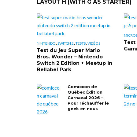
LAYOUT H (WITH G AS STARTER)
MICRO
Test 
,
,
,
NINTENDO
SWITCH 2
TESTS
VIDÉOS
Gamr
Test du jeu Super Mario
Bros. Wonder – Nintendo
Switch 2 Edition + Meetup in
Bellabel Park
Comiccon de
Québec Édition
Carnaval 2026 –
Pour réchauffer le
geek en nous