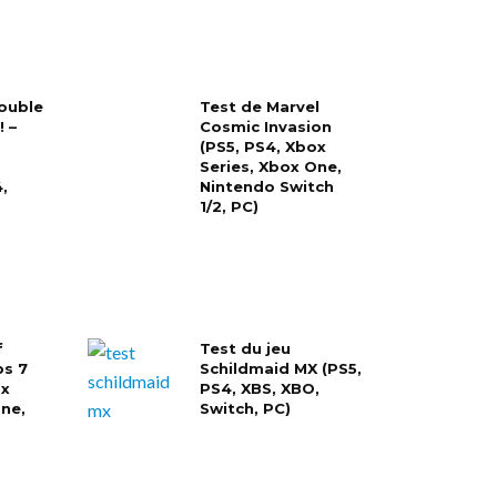
rouble
Test de Marvel
 –
Cosmic Invasion
(PS5, PS4, Xbox
Series, Xbox One,
,
Nintendo Switch
1/2, PC)
f
Test du jeu
ps 7
Schildmaid MX (PS5,
ox
PS4, XBS, XBO,
One,
Switch, PC)