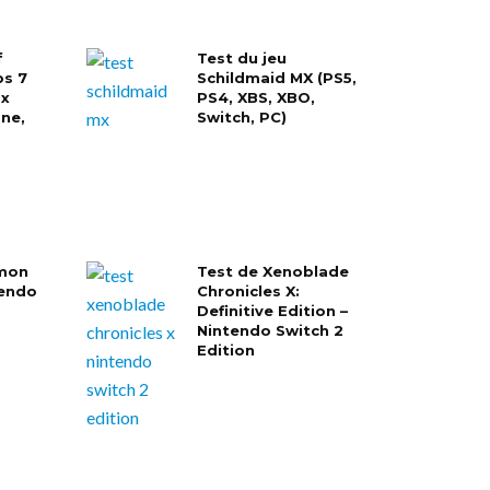
f
Test du jeu
ps 7
Schildmaid MX (PS5,
ox
PS4, XBS, XBO,
One,
Switch, PC)
mon
Test de Xenoblade
tendo
Chronicles X:
Definitive Edition –
Nintendo Switch 2
Edition