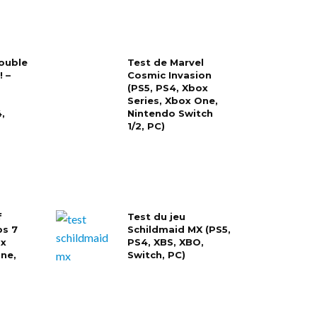
rouble
Test de Marvel
 –
Cosmic Invasion
(PS5, PS4, Xbox
Series, Xbox One,
,
Nintendo Switch
1/2, PC)
f
Test du jeu
ps 7
Schildmaid MX (PS5,
ox
PS4, XBS, XBO,
One,
Switch, PC)