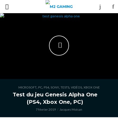
,
,
,
,
,
,
MICROSOFT
PC
PS4
SONY
TESTS
VIDÉOS
XBOX ONE
Test du jeu Genesis Alpha One
(PS4, Xbox One, PC)
7 février 2019
Jacques Moisan