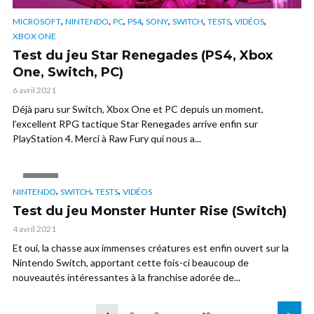
,
,
,
,
,
,
,
,
MICROSOFT
NINTENDO
PC
PS4
SONY
SWITCH
TESTS
VIDÉOS
XBOX ONE
Test du jeu Star Renegades (PS4, Xbox
One, Switch, PC)
6 avril 2021
Déjà paru sur Switch, Xbox One et PC depuis un moment,
l’excellent RPG tactique Star Renegades arrive enfin sur
PlayStation 4. Merci à Raw Fury qui nous a...
VIDÉO
,
,
,
NINTENDO
SWITCH
TESTS
VIDÉOS
Test du jeu Monster Hunter Rise (Switch)
4 avril 2021
Et oui, la chasse aux immenses créatures est enfin ouvert sur la
Nintendo Switch, apportant cette fois-ci beaucoup de
nouveautés intéressantes à la franchise adorée de...