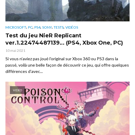
,
,
,
,
,
MICROSOFT
PC
PS4
SONY
TESTS
VIDÉOS
Test du jeu NieR Replicant
ver.1.22474487139… (PS4, Xbox One, PC)
10 mai 2021
Si vous n’aviez pas joué l’original sur Xbox 360 ou PS3 dans la
passé, voilà une belle façon de découvrir ce jeu, qui offre quelques
différences d’avec...
VIDÉO