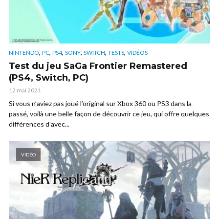
,
,
,
,
,
,
NINTENDO
PC
PS4
SONY
SWITCH
TESTS
VIDÉOS
Test du jeu SaGa Frontier Remastered
(PS4, Switch, PC)
12 mai 2021
Si vous n’aviez pas joué l’original sur Xbox 360 ou PS3 dans la
passé, voilà une belle façon de découvrir ce jeu, qui offre quelques
différences d’avec...
VIDÉO