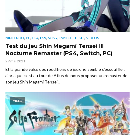
,
,
,
,
,
,
,
NINTENDO
PC
PS4
PS5
SONY
SWITCH
TESTS
VIDÉOS
Test du jeu Shin Megami Tensei III
Nocturne Remaster (PS4, Switch, PC)
29 mai 2021
Et la grande valse des rééditions de jeux ne semble s’essouffler,
alors que c’est au tour de Atlus de nous proposer un remaster de
son jeu Shin Megami Tensei...
VIDÉO