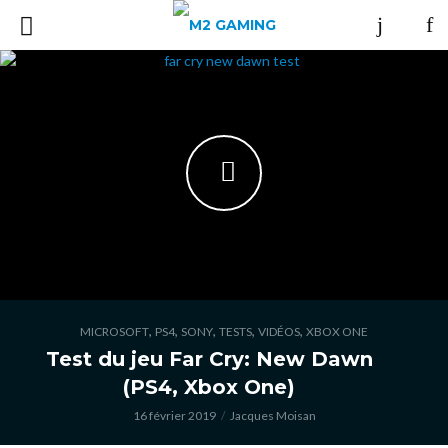
,
,
,
,
,
MICROSOFT
PS4
SONY
TESTS
VIDÉOS
XBOX ONE
Test du jeu Far Cry: New Dawn
(PS4, Xbox One)
16 février 2019
Jacques Moisan