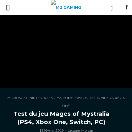
,
,
,
,
,
,
,
,
MICROSOFT
NINTENDO
PC
PS4
SONY
SWITCH
TESTS
VIDÉOS
XBOX
ONE
Test du jeu Mages of Mystralia
(PS4, Xbox One, Switch, PC)
18 février 2019
Jacques Moisan