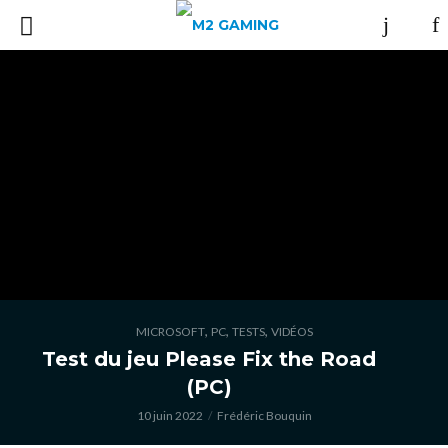
,
,
,
MICROSOFT
PC
TESTS
VIDÉOS
Test du jeu Please Fix the Road
(PC)
10 juin 2022
Frédéric Bouquin