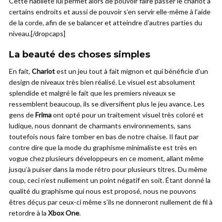
Cette habileté lui permet alors de pouvoir faire passer le chariot à
certains endroits et aussi de pouvoir s’en servir elle-même à l’aide
de la corde, afin de se balancer et atteindre d’autres parties du
niveau.[/dropcaps]
La beauté des choses simples
En fait,
Chariot
est un jeu tout à fait mignon et qui bénéficie d’un
design de niveaux très bien réalisé. Le visuel est absolument
splendide et malgré le fait que les premiers niveaux se
ressemblent beaucoup, ils se diversifient plus le jeu avance. Les
gens de
Frima
ont opté pour un traitement visuel très coloré et
ludique, nous donnant de charmants environnements, sans
toutefois nous faire tomber en bas de notre chaise. Il faut par
contre dire que la mode du graphisme minimaliste est très en
vogue chez plusieurs développeurs en ce moment, allant même
jusqu’à puiser dans la mode rétro pour plusieurs titres. Du même
coup, ceci n’est nullement un point négatif en soit. Étant donné la
qualité du graphisme qui nous est proposé, nous ne pouvons
êtres déçus par ceux-ci même s’ils ne donneront nullement de fil à
retordre à la
Xbox One
.