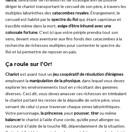
diriger le chariot transportant le cercueil de son père, à travers les
multiples labyrinthes des
catacombes royales
. Étrangement, le
cercueil est habité par le
spectre du Roi
qui, étant capricieux et
irascible même dans la mort,
exige d’être inhumé avec une
colossale fortune
. C’est ici que votre périple prendra tout son
sens, devant vous aventurer aux fins fonds des catacombes à la
recherche de richesses multiples pour contenter le spectre du
Roi et lui permettre de reposer en paix.
Ça roule sur l’Or!
Chariot
est avant tout un
jeu coopératif de résolution d’énigmes
employant la
manipulation de la physique
, dans lequel vous devez
explorer les environnements tout en y récoltant des gemmes
diverses. Ceci dit, vous devez amasser ces richesses en trimbalant
le chariot portant les restes de la dépouille de votre père, vous
servant de celui-ci pour traverser chaque zones labyrinthiques.
Votre personnage,
la princesse
, peut
pousser
,
tirer
ou même
balancer
le chariot à l’aide d’une corde, qu’elle peut allonger ou
raccourcir à l’aide de la touche RB, dépendamment de la situation.