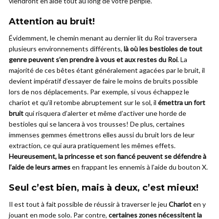
viendront en aide tout au long de votre périple.
Attention au bruit!
Évidemment, le chemin menant au dernier lit du Roi traversera
plusieurs environnements différents,
là où les bestioles de tout
genre peuvent s’en prendre à vous et aux restes du Roi
. La
majorité de ces bêtes étant généralement agacées par le bruit, il
devient impératif d’essayer de faire le moins de bruits possible
lors de nos déplacements. Par exemple, si vous échappez le
chariot et qu’il retombe abruptement sur le sol, il
émettra un fort
bruit
qui risquera d’alerter et même d’activer une horde de
bestioles qui se lancera à vos trousses! De plus, certaines
immenses gemmes émettrons elles aussi du bruit lors de leur
extraction, ce qui aura pratiquement les mêmes effets.
Heureusement, la princesse et son fiancé peuvent se défendre à
l’aide de leurs armes
en frappant les ennemis à l’aide du bouton X.
Seul c’est bien, mais à deux, c’est mieux!
Il est tout à fait possible de réussir à traverser le jeu
Chariot
en y
jouant en mode solo. Par contre,
certaines zones nécessitent la