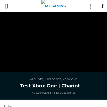
,
,
ARCHIVES
MICROSOFT
XBOX ONE
Test Xbox One | Chariot
7 octobre 2014
Marc Desgagnés
[tabs