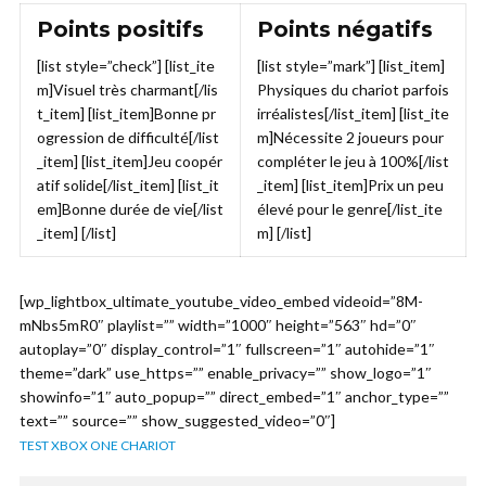
Points positifs
Points négatifs
[list style=”check”] [list_ite
[list style=”mark”] [list_item]
m]Visuel très charmant[/lis
Physiques du chariot parfois
t_item] [list_item]Bonne pr
irréalistes[/list_item] [list_ite
ogression de difficulté[/list
m]Nécessite 2 joueurs pour
_item] [list_item]Jeu coopér
compléter le jeu à 100%[/list
atif solide[/list_item] [list_it
_item] [list_item]Prix un peu
em]Bonne durée de vie[/list
élevé pour le genre[/list_ite
_item] [/list]
m] [/list]
[wp_lightbox_ultimate_youtube_video_embed videoid=”8M-
mNbs5mR0″ playlist=”” width=”1000″ height=”563″ hd=”0″
autoplay=”0″ display_control=”1″ fullscreen=”1″ autohide=”1″
theme=”dark” use_https=”” enable_privacy=”” show_logo=”1″
showinfo=”1″ auto_popup=”” direct_embed=”1″ anchor_type=””
text=”” source=”” show_suggested_video=”0″]
TEST XBOX ONE CHARIOT