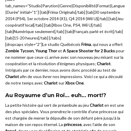
tab_names=”Studio|Parution|Genre|Disponibilité|Format|Langue
|Durée” initial=”1″] [tab]Frima Originals[/tab] [tab]30 septembre
2014 (PS4), 1er octobre 2014 (X1), Q4 2014 (Wii U)[/tab] [tab]Jeu
coopératif local[/tab] [tab]Xbox One, PS4, Wii U[/tab]
[tab]Numérique seulement[/tab] [tab]Français parlé et écrit[/tab]
[tab]15-20 heures[/tab] [/tabs]
[dropcaps style=”2″]Le studio Québécois
Frima
, qui nous a offert
Zombie Tycoon
,
Young Thor
et
A Space Shooter for 2 Bucks
pour
ne nommer que ceux-ci, arrive avec son nouveau jeu misant sur la
coopération et la résolution d’énigmes physiques;
Chariot
.
Intrigués par ce dernier, nous avons donc procédé au test de
Chariot
afin de vous livrer nos impressions. Voici ce qui a découlé
de notre temps avec
Chariot
sur
Xbox One
.
Au Royaume d’un Roi… euh… mort!?
La petite histoire qui sert de préambule au jeu
Chariot
en est une
des plus spéciales. Vous prendrez le contrôle d’une princesse qui
est chargée de mener la dépouille de son défunt père jusqu’à la
maison de son repos éternel. La
princesse
, avec l’aide de son
fiancé
, devra user de réflexion et de stratégie afin de pouvoir