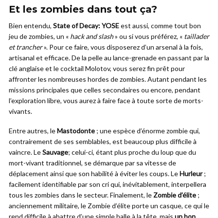
Et les zombies dans tout ça?
Bien entendu,
State of Decay: YOSE
est aussi, comme tout bon
jeu de zombies, un «
hack and slash
» ou si vous préférez, «
taillader
et trancher
». Pour ce faire, vous disposerez d’un arsenal à la fois,
artisanal et efficace. De la pelle au lance-grenade en passant par la
clé anglaise et le cocktail Molotov, vous serez fin prêt pour
affronter les nombreuses hordes de zombies. Autant pendant les
missions principales que celles secondaires ou encore, pendant
l’exploration libre, vous aurez à faire face à toute sorte de morts-
vivants.
Entre autres, le
Mastodonte
; une espèce d’énorme zombie qui,
contrairement de ses semblables, est beaucoup plus difficile à
vaincre. Le
Sauvage
; celui-ci, étant plus proche du loup que du
mort-vivant traditionnel, se démarque par sa vitesse de
déplacement ainsi que son habilité à éviter les coups. Le
Hurleur
;
facilement identifiable par son cri qui, inévitablement, interpellera
tous les zombies dans le secteur. Finalement, le
Zombie d’élite
;
anciennement militaire, le Zombie d’élite porte un casque, ce qui le
rend difficile à abattre d’une simple balle à la tête, mais
un bon