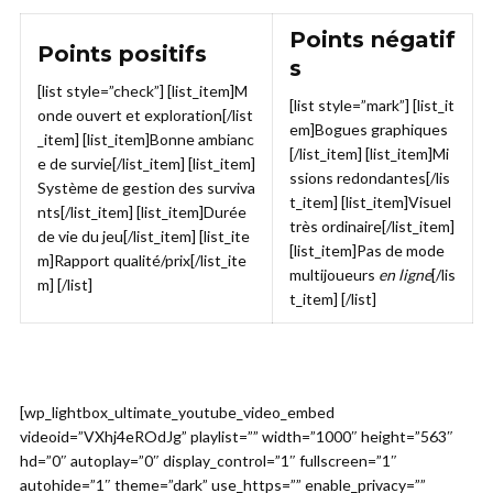
Points négatif
Points positifs
s
[list style=”check”] [list_item]M
[list style=”mark”] [list_it
onde ouvert et exploration[/list
em]Bogues graphiques
_item] [list_item]Bonne ambianc
[/list_item] [list_item]Mi
e de survie[/list_item] [list_item]
ssions redondantes[/lis
Système de gestion des surviva
t_item] [list_item]Visuel
nts[/list_item] [list_item]Durée
très ordinaire[/list_item]
de vie du jeu[/list_item] [list_ite
[list_item]Pas de mode
m]Rapport qualité/prix[/list_ite
multijoueurs
en ligne
[/lis
m] [/list]
t_item] [/list]
[wp_lightbox_ultimate_youtube_video_embed
videoid=”VXhj4eROdJg” playlist=”” width=”1000″ height=”563″
hd=”0″ autoplay=”0″ display_control=”1″ fullscreen=”1″
autohide=”1″ theme=”dark” use_https=”” enable_privacy=””