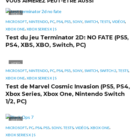
VOUS AIMEREZ PEUT-ÊTRE AUSSI
VIDÉO
,
,
,
,
,
,
,
,
,
MICROSOFT
NINTENDO
PC
PS4
PS5
SONY
SWITCH
TESTS
VIDÉOS
,
XBOX ONE
XBOX SERIES X | S
Test du jeu Terminator 2D: NO FATE (PS5,
PS4, XBS, XBO, Switch, PC)
VIDÉO
,
,
,
,
,
,
,
,
,
MICROSOFT
NINTENDO
PC
PS4
PS5
SONY
SWITCH
SWITCH 2
TESTS
,
XBOX ONE
XBOX SERIES X | S
Test de Marvel Cosmic Invasion (PS5, PS4,
Xbox Series, Xbox One, Nintendo Switch
1/2, PC)
VIDÉO
,
,
,
,
,
,
,
,
MICROSOFT
PC
PS4
PS5
SONY
TESTS
VIDÉOS
XBOX ONE
XBOX SERIES X | S