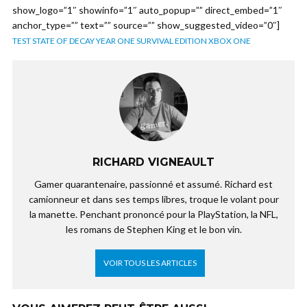
show_logo=”1″ showinfo=”1″ auto_popup=”” direct_embed=”1″
anchor_type=”” text=”” source=”” show_suggested_video=”0″]
TEST STATE OF DECAY YEAR ONE SURVIVAL EDITION XBOX ONE
RICHARD VIGNEAULT
Gamer quarantenaire, passionné et assumé. Richard est
camionneur et dans ses temps libres, troque le volant pour
la manette. Penchant prononcé pour la PlayStation, la NFL,
les romans de Stephen King et le bon vin.
VOIR TOUS LES ARTICLES