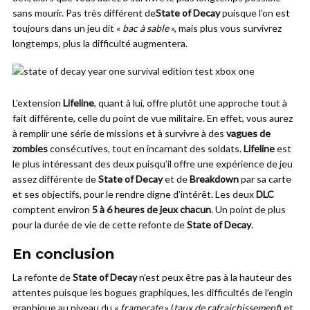
sans mourir. Pas très différent de
State of Decay
puisque l’on est
toujours dans un jeu dit «
bac à sable
», mais plus vous survivrez
longtemps, plus la difficulté augmentera.
L’extension
Lifeline
, quant à lui, offre plutôt une approche tout à
fait différente, celle du point de vue militaire. En effet, vous aurez
à remplir une série de missions et à survivre à des
vagues de
zombies
consécutives, tout en incarnant des soldats.
Lifeline
est
le plus intéressant des deux puisqu’il offre une expérience de jeu
assez différente de
State of Decay
et de
Breakdown
par sa carte
et ses objectifs, pour le rendre digne d’intérêt. Les deux
DLC
comptent environ
5 à 6 heures de jeux chacun
. Un point de plus
pour la durée de vie de cette refonte de
State of Decay
.
En conclusion
La refonte de
State of Decay
n’est peux être pas à la hauteur des
attentes puisque les bogues graphiques, les difficultés de l’engin
graphique au niveau du «
framerate
» (
taux de rafraichissement
) et