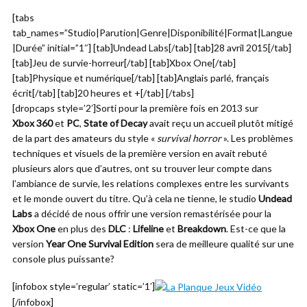
[tabs
tab_names=”Studio|Parution|Genre|Disponibilité|Format|Langue
|Durée” initial=”1″] [tab]Undead Labs[/tab] [tab]28 avril 2015[/tab]
[tab]Jeu de survie-horreur[/tab] [tab]Xbox One[/tab]
[tab]Physique et numérique[/tab] [tab]Anglais parlé, français
écrit[/tab] [tab]20 heures et +[/tab] [/tabs]
[dropcaps style=’2′]Sorti pour la première fois en 2013 sur
Xbox 360
et
PC
,
State of Decay
avait reçu un accueil plutôt mitigé
de la part des amateurs du style «
survival horror
». Les problèmes
techniques et visuels de la première version en avait rebuté
plusieurs alors que d’autres, ont su trouver leur compte dans
l’ambiance de survie, les relations complexes entre les survivants
et le monde ouvert du titre. Qu’à cela ne tienne, le studio
Undead
Labs
a décidé de nous offrir une version remastérisée pour la
Xbox One
en plus des
DLC
:
Lifeline
et
Breakdown
. Est-ce que la
version
Year One Survival Edition
sera de meilleure qualité sur une
console plus puissante?
[infobox style=’regular’ static=’1′]
[/infobox]