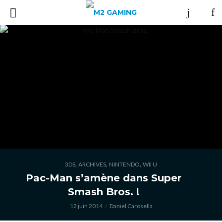
,
,
,
3DS
ARCHIVES
NINTENDO
WII U
Pac-Man s’amène dans Super
Smash Bros. !
12 juin 2014
Daniel Carosella