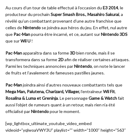
Au cours d’un tour de table effectué à l’occasion du
E3 2014
, le
producteur du prochain
Super Smash Bros.
,
Masahiro Sakurai
, a
révélé qu’un combattant provenant d’une autre franchise que
celles de
Nintendo
se joindra aux héros du jeu. En effet, nul autre
que
Pac-Man
pourra être incarné, et ce, autant sur
Nintendo 3DS
que sur
Wii U
!
Pac-Man
apparaîtra dans sa forme
3D
bien ronde, mais il se
transformera dans sa forme
2D
afin de réaliser certaines attaques.
Parmi les techniques annoncées par
Nintendo
, on note le lancer
de fruits et l’avalement de fameuses pastilles jaunes.
Pac-Man
joindra ainsi d’autres nouveaux combattants tels que
Mega Man, Palutena, Charizard, Villager,
l’entraîneur
Wii Fit
,
Rosalina & Luma et Greninja
. Le personnage
Game & Watch
fait
aussi l’objet de rumeurs quant à un retour, mais rien n’a été
officialisé par
Nintendo
pour le moment.
[wp_lightbox_ultimate_youtube_video_embed
videoid=”yqlwoaVWY3U” playlist=”” width=”1000″ height=”563″