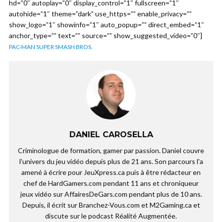
hd=”0″ autoplay=”0″ display_control=”1″ fullscreen=”1″
autohide=”1″ theme=”dark” use_https=”” enable_privacy=””
show_logo=”1″ showinfo=”1″ auto_popup=”” direct_embed=”1″
anchor_type=”” text=”” source=”” show_suggested_video=”0″]
PAC-MAN SUPER SMASH BROS.
DANIEL CAROSELLA
Criminologue de formation, gamer par passion. Daniel couvre
l'univers du jeu vidéo depuis plus de 21 ans. Son parcours l'a
amené à écrire pour JeuXpress.ca puis à être rédacteur en
chef de HardGamers.com pendant 11 ans et chroniqueur
jeux vidéo sur AffairesDeGars.com pendant plus de 10 ans.
Depuis, il écrit sur Branchez-Vous.com et M2Gaming.ca et
discute sur le podcast Réalité Augmentée.