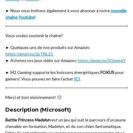
► Nous vous invitons également à vous abonner à notre
nouvelle
chaine Youtube
!
Vous voulez soutenir la chaîne?
► Quelques uns de nos produits sur Amazon:
https://amzn.to/2pTNLZ1
► Achetez vos jeux vidéo sur Amazon:
https://amzn.to/2GmptgY
► M2 Gaming supporte les boissons énergétiques
FOKUS
pour
gamers! Vous pouvez en faire l’achat
ICI
.
Merci et bon visionnement! 🙂
Description (Microsoft)
Battle Princess Madelyn
est un jeu qui suit le parcours d’un jeune
chevalier en formation, Madelyn, et de son chien fantomatique,
Fritzy. Ils ont entrepris un voyage pour sauver son royaume et sa