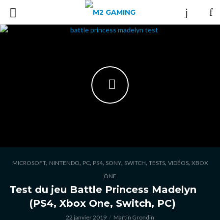
,
,
,
,
,
,
,
,
MICROSOFT
NINTENDO
PC
PS4
SONY
SWITCH
TESTS
VIDÉOS
XBOX
ONE
Test du jeu Battle Princess Madelyn
(PS4, Xbox One, Switch, PC)
22 janvier 2019
Martin Grondin