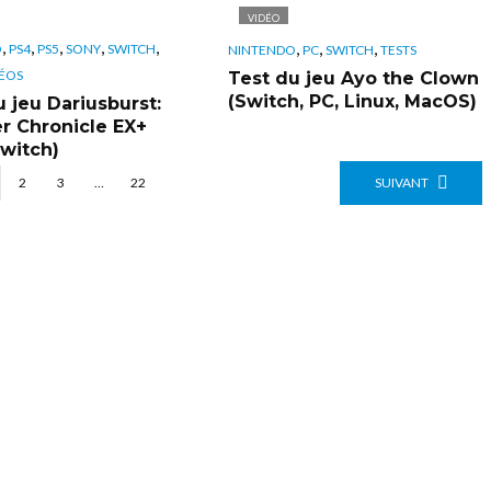
VIDÉO
,
,
,
,
,
,
,
,
O
PS4
PS5
SONY
SWITCH
NINTENDO
PC
SWITCH
TESTS
ÉOS
Test du jeu Ayo the Clown
(Switch, PC, Linux, MacOS)
u jeu Dariusburst:
r Chronicle EX+
Switch)
2
3
…
22
SUIVANT