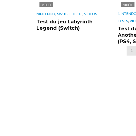
VIDÉO
VIDÉO
,
,
,
NINTEND
NINTENDO
SWITCH
TESTS
VIDÉOS
,
TESTS
VID
Test du jeu Labyrinth
Legend (Switch)
Test d
Anothe
(PS4, 
1