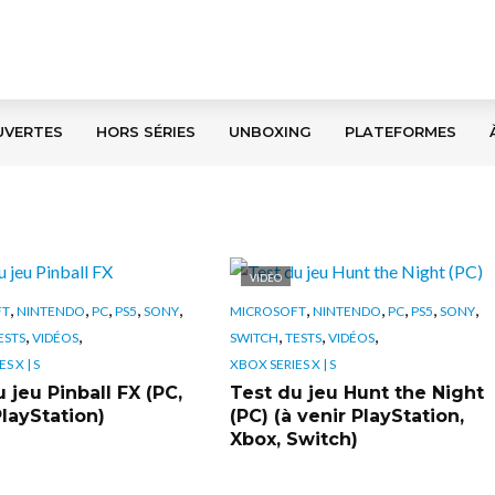
UVERTES
HORS SÉRIES
UNBOXING
PLATEFORMES
VIDÉO
,
,
,
,
,
,
,
,
,
,
FT
NINTENDO
PC
PS5
SONY
MICROSOFT
NINTENDO
PC
PS5
SONY
,
,
,
,
,
ESTS
VIDÉOS
SWITCH
TESTS
VIDÉOS
S X | S
XBOX SERIES X | S
 jeu Pinball FX (PC,
Test du jeu Hunt the Night
PlayStation)
(PC) (à venir PlayStation,
Xbox, Switch)