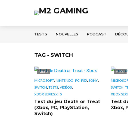
TESTS
NOUVELLES
PODCAST
DÉCO
TAG - SWITCH
VIDÉO
VIDÉO
,
,
,
,
,
MICROSOFT
NINTENDO
PC
PS5
SONY
MICROSO
,
,
,
,
SWITCH
TESTS
VIDÉOS
SWITCH
T
XBOX SERIES X | S
XBOX SERIE
Test du jeu Death or Treat
Test du
(Xbox, PC, PlayStation,
Xbox, 
Switch)