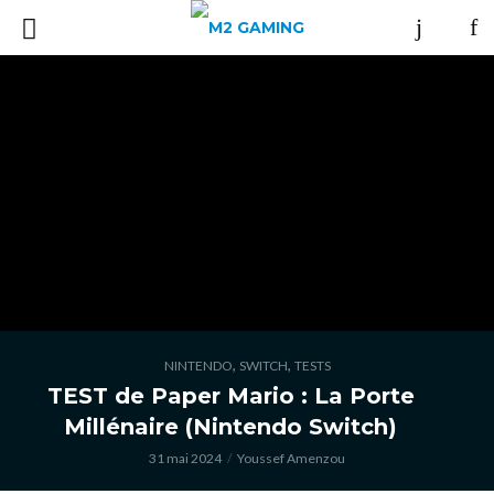
,
,
NINTENDO
SWITCH
TESTS
TEST de Paper Mario : La Porte
Millénaire (Nintendo Switch)
31 mai 2024
Youssef Amenzou