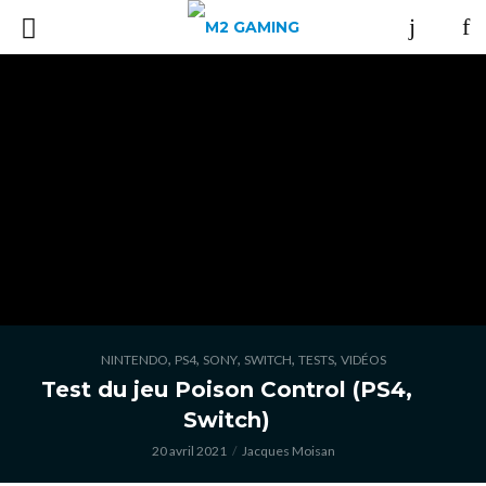
,
,
,
,
,
NINTENDO
PS4
SONY
SWITCH
TESTS
VIDÉOS
Test du jeu Poison Control (PS4,
Switch)
20 avril 2021
Jacques Moisan