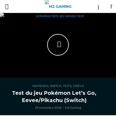
,
,
,
NINTENDO
SWITCH
TESTS
VIDÉOS
Test du jeu Pokémon Let’s Go,
Eevee/Pikachu (Switch)
29 novembre 2018
M2 Gaming