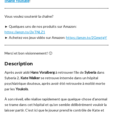
chaine Youtube
!
Vous voulez soutenir la chaîne?
► Quelques uns de nos produits sur Amazon:
https://amzn.to/2pTNLZ1
► Achetez vos jeux vidéo sur Amazon:
https://amzn.to/2GmptgY
Merci et bon visionnement! 🙂
Description
Après avoir aidé
Hans Voralberg
à retrouver l’ile de
Syberia
dans
Syberia 2,
Kate Walker
se retrouve internée dans un hôpital
psychiatrique douteux, après avoir été retrouvée à moitié morte
par les
Youkols
.
À son réveil, elle réalise rapidement que quelque-chose d’anormal
se trame dans cet hôpital et qu’on semble délibérément vouloir la
laisser partir. C’est ici que le joueur prend le contrôle de Kate et