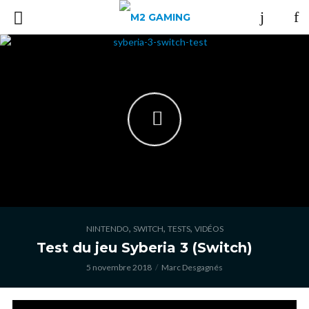
,
,
,
NINTENDO
SWITCH
TESTS
VIDÉOS
Test du jeu Syberia 3 (Switch)
5 novembre 2018
Marc Desgagnés