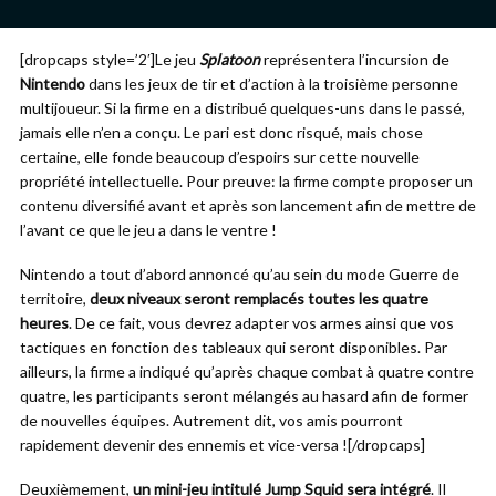
[dropcaps style=’2′]Le jeu
Splatoon
représentera l’incursion de
Nintendo
dans les jeux de tir et d’action à la troisième personne
multijoueur. Si la firme en a distribué quelques-uns dans le passé,
jamais elle n’en a conçu. Le pari est donc risqué, mais chose
certaine, elle fonde beaucoup d’espoirs sur cette nouvelle
propriété intellectuelle. Pour preuve: la firme compte proposer un
contenu diversifié avant et après son lancement afin de mettre de
l’avant ce que le jeu a dans le ventre !
Nintendo a tout d’abord annoncé qu’au sein du mode Guerre de
territoire,
deux niveaux seront remplacés toutes les quatre
heures
. De ce fait, vous devrez adapter vos armes ainsi que vos
tactiques en fonction des tableaux qui seront disponibles. Par
ailleurs, la firme a indiqué qu’après chaque combat à quatre contre
quatre, les participants seront mélangés au hasard afin de former
de nouvelles équipes. Autrement dit, vos amis pourront
rapidement devenir des ennemis et vice-versa ![/dropcaps]
Deuxièmement,
un mini-jeu intitulé Jump Squid sera intégré
. Il