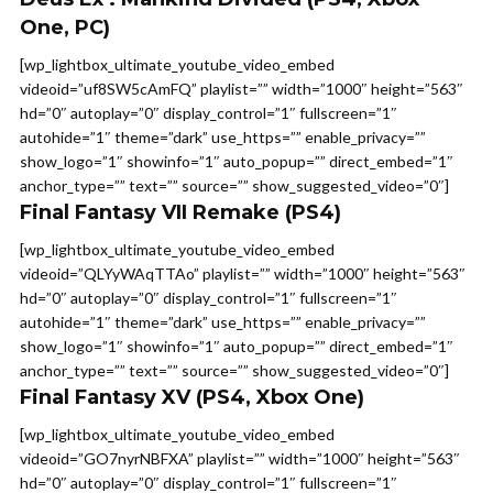
One, PC)
[wp_lightbox_ultimate_youtube_video_embed
videoid=”uf8SW5cAmFQ” playlist=”” width=”1000″ height=”563″
hd=”0″ autoplay=”0″ display_control=”1″ fullscreen=”1″
autohide=”1″ theme=”dark” use_https=”” enable_privacy=””
show_logo=”1″ showinfo=”1″ auto_popup=”” direct_embed=”1″
anchor_type=”” text=”” source=”” show_suggested_video=”0″]
Final Fantasy VII Remake
(PS4)
[wp_lightbox_ultimate_youtube_video_embed
videoid=”QLYyWAqTTAo” playlist=”” width=”1000″ height=”563″
hd=”0″ autoplay=”0″ display_control=”1″ fullscreen=”1″
autohide=”1″ theme=”dark” use_https=”” enable_privacy=””
show_logo=”1″ showinfo=”1″ auto_popup=”” direct_embed=”1″
anchor_type=”” text=”” source=”” show_suggested_video=”0″]
Final Fantasy XV
(PS4, Xbox One)
[wp_lightbox_ultimate_youtube_video_embed
videoid=”GO7nyrNBFXA” playlist=”” width=”1000″ height=”563″
hd=”0″ autoplay=”0″ display_control=”1″ fullscreen=”1″