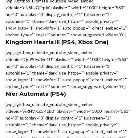
[wp_lightbox_ultimate_youtube_video_embed
videoid=”qNSbkQFqtlo” playlist=”” width=”1000″ height=”563″
hd=”0″ autoplay=”0″ display_control=”1″ fullscreen=”1″
autohide=”1″ theme=”dark” use_https=”” enable_privacy=””
show_logo=”1″ showinfo=”1″ auto_popup=”” direct_embed=”1″
anchor_type=”” text=”” source=”” show_suggested_video=”0″]
Kingdom Hearts III
(PS4, Xbox One)
[wp_lightbox_ultimate_youtube_video_embed
videoid=”Qe99fw3ve1U” playlist=”” width=”1000″ height=”563″
hd=”0″ autoplay=”0″ display_control=”1″ fullscreen=”1″
autohide=”1″ theme=”dark” use_https=”” enable_privacy=””
show_logo=”1″ showinfo=”1″ auto_popup=”” direct_embed=”1″
anchor_type=”” text=”” source=”” show_suggested_video=”0″]
Nier Automata
(PS4)
[wp_lightbox_ultimate_youtube_video_embed
videoid=”ARHVKZ5K1b0″ playlist=”” width=”1000″ height=”563″
hd=”0″ autoplay=”0″ display_control=”1″ fullscreen=”1″
autohide=”1″ theme=”dark” use_https=”” enable_privacy=””
show_logo=”1″ showinfo=”1″ auto_popup=”” direct_embed=”1″