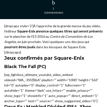
2
COMMENTAIRES
[dropcaps style=’2′]À l’approche de la grande messe du jeu vidéo,
l’éditeur
Square-Enix annonce quelques titres qui seront présents
sur le plancher de l’E3 2016 au
Centre de Convention de Los
Angeles
, en juin prochain. Voici quelques-uns des jeux qui
pourront êtres joués
dans les kiosques de Square-Enix.
[/dropcaps]
Jeux confirmés par Square-Enix
Black The Fall
(PC)
[wp_lightbox_ultimate_youtube_video_embed
videoid=”WA_-3SfZBbA” playlist=”” width=”1000″ height=”563″
hd=”0″ autoplay=”0″ display_control=”1″ fullscreen=”1″
autohide=”1″ theme=”dark” use_https=”” enable_privacy=””
show_logo=”1″ showinfo=”1″ auto_popup=”” direct_embed=”1″
anchor_type=”” text=”” source=”” show_suggested_video=”0″]
Deus Ex : Mankind Divided
(PS4, Xbox