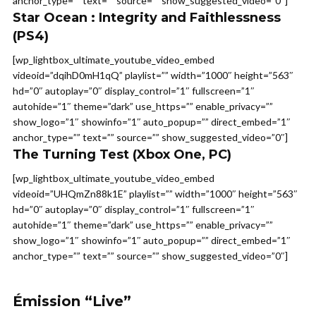
anchor_type=”” text=”” source=”” show_suggested_video=”0″]
Star Ocean : Integrity and Faithlessness
(PS4)
[wp_lightbox_ultimate_youtube_video_embed
videoid=”dqihD0mH1qQ” playlist=”” width=”1000″ height=”563″
hd=”0″ autoplay=”0″ display_control=”1″ fullscreen=”1″
autohide=”1″ theme=”dark” use_https=”” enable_privacy=””
show_logo=”1″ showinfo=”1″ auto_popup=”” direct_embed=”1″
anchor_type=”” text=”” source=”” show_suggested_video=”0″]
The Turning Test
(Xbox One, PC)
[wp_lightbox_ultimate_youtube_video_embed
videoid=”UHQmZn88k1E” playlist=”” width=”1000″ height=”563″
hd=”0″ autoplay=”0″ display_control=”1″ fullscreen=”1″
autohide=”1″ theme=”dark” use_https=”” enable_privacy=””
show_logo=”1″ showinfo=”1″ auto_popup=”” direct_embed=”1″
anchor_type=”” text=”” source=”” show_suggested_video=”0″]
Émission “Live”