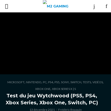
,
,
,
,
,
,
,
,
,
MICROSOFT
NINTENDO
PC
PS4
PS5
SONY
SWITCH
TESTS
VIDÉOS
,
XBOX ONE
XBOX SERIES X | S
Test du jeu Wytchwood (PS5, PS4,
Xbox Series, Xbox One, Switch, PC)
13 décembre 2021
Frédéric Bouquin