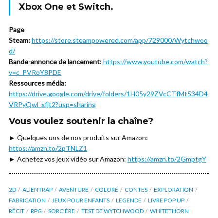
Xbox One et Switch.
Page
Steam:
https://store.steampowered.com/app/729000/Wytchwoo
d/
Bande-annonce de lancement:
https://www.youtube.com/watch?
v=c_PVRoY8PDE
Ressources média:
https://drive.google.com/drive/folders/1H05y29ZVcCTfMt534D4
VRPyQwl_xfjt2?usp=sharing
Vous voulez soutenir la chaîne?
► Quelques uns de nos produits sur Amazon:
https://amzn.to/2pTNLZ1
► Achetez vos jeux vidéo sur Amazon:
https://amzn.to/2GmptgY
2D
ALIENTRAP
AVENTURE
COLORÉ
CONTES
EXPLORATION
FABRICATION
JEUX POUR ENFANTS
LEGENDE
LIVRE POP UP
RÉCIT
RPG
SORCIÈRE
TEST DE WYTCHWOOD
WHITETHORN