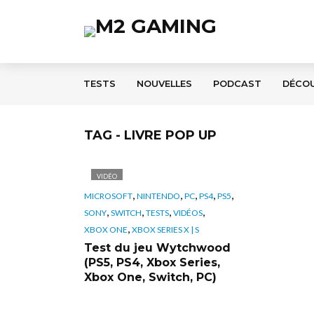
TESTS
NOUVELLES
PODCAST
DÉCO
TAG - LIVRE POP UP
VIDÉO
,
,
,
,
,
MICROSOFT
NINTENDO
PC
PS4
PS5
,
,
,
,
SONY
SWITCH
TESTS
VIDÉOS
,
XBOX ONE
XBOX SERIES X | S
Test du jeu Wytchwood
(PS5, PS4, Xbox Series,
Xbox One, Switch, PC)