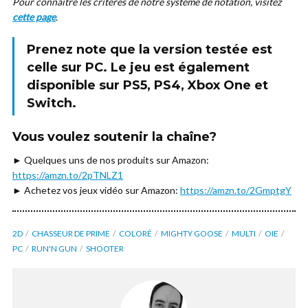
Pour connaitre les critères de notre système de notation, visitez
cette page
.
Prenez note que la version testée est
celle sur
PC
. Le jeu est également
disponible sur PS5, PS4, Xbox One et
Switch.
Vous voulez soutenir la chaîne?
► Quelques uns de nos produits sur Amazon:
https://amzn.to/2pTNLZ1
► Achetez vos jeux vidéo sur Amazon:
https://amzn.to/2GmptgY
2D
CHASSEUR DE PRIME
COLORÉ
MIGHTY GOOSE
MULTI
OIE
PC
RUN'N GUN
SHOOTER