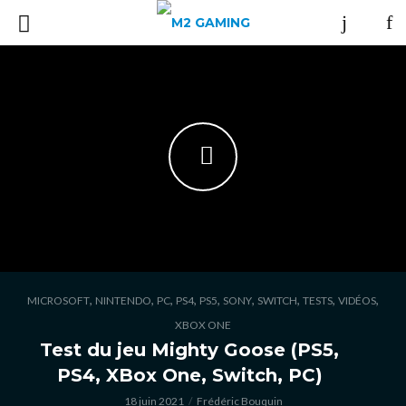
,
,
,
,
,
,
,
,
,
MICROSOFT
NINTENDO
PC
PS4
PS5
SONY
SWITCH
TESTS
VIDÉOS
XBOX ONE
Test du jeu Mighty Goose (PS5,
PS4, XBox One, Switch, PC)
18 juin 2021
Frédéric Bouquin