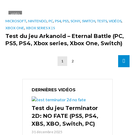
VIDÉO
,
,
,
,
,
,
,
,
,
MICROSOFT
NINTENDO
PC
PS4
PS5
SONY
SWITCH
TESTS
VIDÉOS
,
XBOX ONE
XBOX SERIES X | S
Test du jeu Arkanoïd – Eternal Battle (PC,
PS5, PS4, Xbox series, Xbox One, Switch)
1
2
DERNIÈRES VIDÉOS
Test du jeu Terminator
2D: NO FATE (PS5, PS4,
XBS, XBO, Switch, PC)
31 décembre 2025