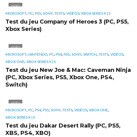
VIDÉO
,
,
,
,
,
,
MICROSOFT
PC
PS5
SONY
TESTS
VIDÉOS
XBOX SERIES X | S
Test du jeu Company of Heroes 3 (PC, PS5,
Xbox Series)
VIDÉO
,
,
,
,
,
,
,
,
,
MICROSOFT
NINTENDO
PC
PS4
PS5
SONY
SWITCH
TESTS
VIDÉOS
,
XBOX ONE
XBOX SERIES X | S
Test du jeu New Joe & Mac: Caveman Ninja
(PC, Xbox Series, PS5, Xbox One, PS4,
Switch)
VIDÉO
,
,
,
,
,
,
,
,
MICROSOFT
PC
PS4
PS5
SONY
TESTS
VIDÉOS
XBOX ONE
XBOX SERIES X | S
Test du jeu Dakar Desert Rally (PC, PS5,
XBS, PS4, XBO)