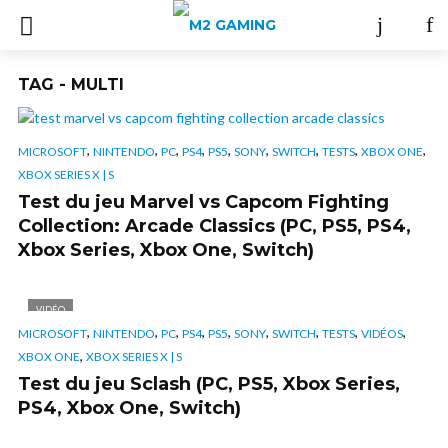
TAG - MULTI
,
,
,
,
,
,
,
,
,
MICROSOFT
NINTENDO
PC
PS4
PS5
SONY
SWITCH
TESTS
XBOX ONE
XBOX SERIES X | S
Test du jeu Marvel vs Capcom Fighting
Collection: Arcade Classics (PC, PS5, PS4,
Xbox Series, Xbox One, Switch)
VIDÉO
,
,
,
,
,
,
,
,
,
MICROSOFT
NINTENDO
PC
PS4
PS5
SONY
SWITCH
TESTS
VIDÉOS
,
XBOX ONE
XBOX SERIES X | S
Test du jeu Sclash (PC, PS5, Xbox Series,
PS4, Xbox One, Switch)