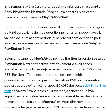
Si la rumeur s’avère être vraie, les achats faits via votre compte
Sony
PlayStation Network
(
PSN
) pourraient très bien êtres
transférables au service
PlayStation Now
.
Ce qui serait une très bonne nouvelle pour la plupart des usagers
de
PSN
qui avaient de gros questionnements en rapport avec la
validité de leurs achats actuels et le prix qui sera demandé pour
avoir accès aux mêmes titres sur le nouveau service de
Sony
, le
PlayStation Now
.
Selon un usager de
NeoGAF
du nom de
Bastion
, la version
beta
de
PlayStation Now
permettrait effectivement d’avoir accès
gratuitement aux titres déjà achetés via son compte
PSN
sur la
PS3
. Bastion affirme cependant que cela ne semble
présentement possible que pour les titres
PS3
pour lesquels il
pouvait apercevoir un icône spécial à côté des jeux
Stick It To The
Man
et
Saints Row 2
, titres qu’il avait déjà achetés sur
PSN
auparavant. Cet icône lance automatiquement le jeu désiré sans
demander de coûts supplémentaires, vous dire hors de tout
doute que les jeux achetés sur
PSN
ne nous demanderons pas de