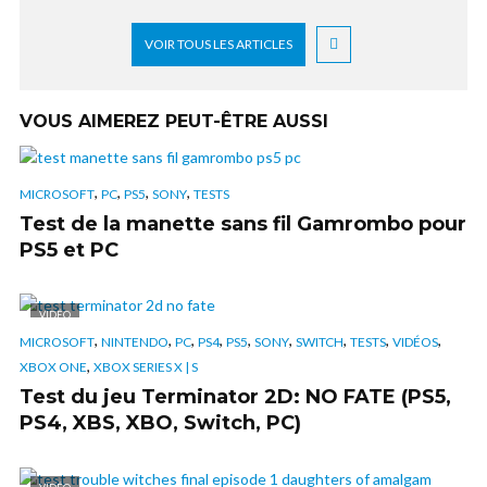
VOIR TOUS LES ARTICLES
VOUS AIMEREZ PEUT-ÊTRE AUSSI
,
,
,
,
MICROSOFT
PC
PS5
SONY
TESTS
Test de la manette sans fil Gamrombo pour
PS5 et PC
VIDÉO
,
,
,
,
,
,
,
,
,
MICROSOFT
NINTENDO
PC
PS4
PS5
SONY
SWITCH
TESTS
VIDÉOS
,
XBOX ONE
XBOX SERIES X | S
Test du jeu Terminator 2D: NO FATE (PS5,
PS4, XBS, XBO, Switch, PC)