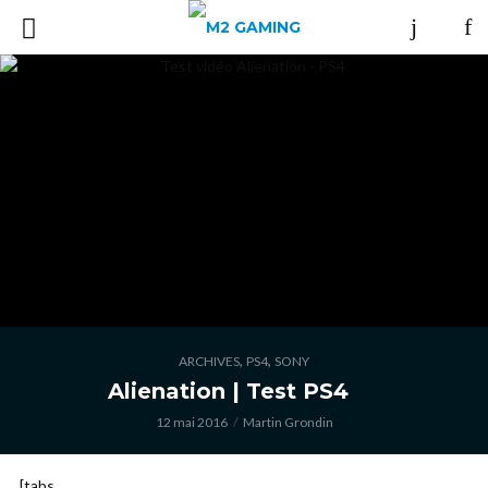
,
,
ARCHIVES
PS4
SONY
Alienation | Test PS4
12 mai 2016
Martin Grondin
[tabs