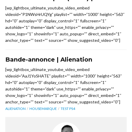
[wp_lightbox_ultimate_youtube_video_embed
videoid=”P1NWsHrUQYg” playlist=”” width=”1000″ height=”563″
hd=”0″ autoplay=”0″ display_control=”1″ fullscreen=”1″
autohide=”1″ theme=”dark” use_https=”” enable_privacy=””
show_logo=”1″ showinfo=”1″ auto_popup=”” direct_embed=”1″
anchor_type=”” text=”” source=”” show_suggested_video=”0″]
Bande-annonce | Alienation
[wp_lightbox_ultimate_youtube_video_embed
videoid=”AaJ1YoSHATE” playlist=”” width=”1000″ height=”563″
hd=”0″ autoplay=”0″ display_control=”1″ fullscreen=”1″
autohide=”1″ theme=”dark” use_https=”” enable_privacy=””
show_logo=”1″ showinfo=”1″ auto_popup=”” direct_embed=”1″
anchor_type=”” text=”” source=”” show_suggested_video=”0″]
ALIENATION
HOUSEMARQUE
TEST PS4