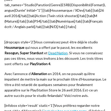
tab_names=”Studio|Parution|Genre|ESRB|Disponibilité|Format|L
angue|Durée” initial=”1″] [tab]Housemarque / XDev[/tab] [tab]26
avril 2016[/tab] [tab]Action (Twin stick shooter)[/tab] [tab]M
(Mature)[/tab] [tab]PS4[/tab] [tab]Numérique[/tab] [tab]Français
écrit / Anglais parlé[/tab] [tab]N/D[/tab] [/tabs]
[dropcaps style=’2′]Vous connaissez peut-être déjà le studio
Housmarque
qui nous a offert par le passé, les excellents
Resogun, Super Stardust
et
Dead Nation
. Si vous ne connaissez
pas ces titres, nous vous invitons à les découvrir. Les trois titres
sont offerts sur
PlayStation 4
.
Avec l’annonce d’
Alienation
en 2014, on ne pouvait qu’être
impatient de mettre la main sur le prochain titre d’Housmarque. Le
titre a été retardé de quelques semaines pour finalement
apparaître sur le PlayStation Store le 26 avril 2016. Est-ce un
autre succès pour le studio finlandais? Voici notre avis.
[infobox style=’result’ static=’1′]Vous préférez regarder notre
test vidéo d’Alienation?
C’est plus bas sur cette page.
:)[/infobox]