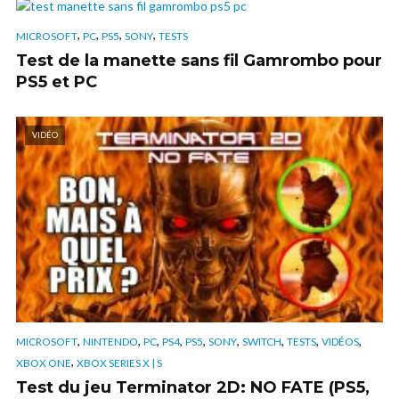
,
,
,
,
MICROSOFT
PC
PS5
SONY
TESTS
Test de la manette sans fil Gamrombo pour
PS5 et PC
VIDÉO
,
,
,
,
,
,
,
,
,
MICROSOFT
NINTENDO
PC
PS4
PS5
SONY
SWITCH
TESTS
VIDÉOS
,
XBOX ONE
XBOX SERIES X | S
Test du jeu Terminator 2D: NO FATE (PS5,