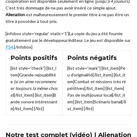
coopération est disponible seulement en ligne
(jusqu’à 4 joueurs)
.
C’est très dommage de ne pas avoir inséré ce simple ajout.
Alienation
est malheureusement le premier titre à ne pas être un
titre à posséder à tout prix.
[infobox style=’regular’ static=’1′]La copie du jeu a été fournie
gratuitement par le développeur/éditeur. Le jeu est disponible sur
PS4
.[/infobox]
Points positifs
Points négatifs
[list style=”check”] [list_i
[list style=”mark”] [list_item]Pe
tem]Grande rejouabilité
u d’originalité[/list_item] [list_it
e
(si on aime recommenc
em]Combat et missions très ré
er toujours la même chos
pétitives[/list_item] [list_item]
e)
[/list_item] [list_item]B
Pas de multijoueur local[/list_it
ande sonore intéressant
em] [list_item]Scénario banal[/li
e[/list_item] [/list]
st_item] [/list]
Notre test complet (vidéo) | Alienation