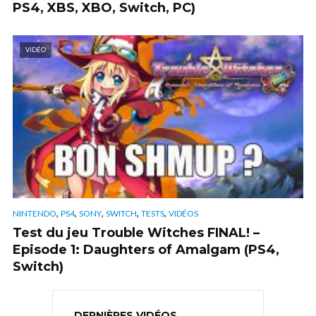
PS4, XBS, XBO, Switch, PC)
VIDÉO
,
,
,
,
,
NINTENDO
PS4
SONY
SWITCH
TESTS
VIDÉOS
Test du jeu Trouble Witches FINAL! –
Episode 1: Daughters of Amalgam (PS4,
Switch)
DERNIÈRES VIDÉOS