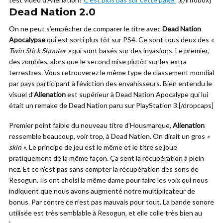
Dead Nation 2.0
On ne peut s’empêcher de comparer le titre avec
Dead Nation
Apocalypse
qui est sorti plus tôt sur PS4. Ce sont tous deux des
«
Twin Stick Shooter »
qui sont basés sur des invasions. Le premier,
des zombies, alors que le second mise plutôt sur les extra
terrestres. Vous retrouverez le même type de classement mondial
par pays participant à l’éviction des envahisseurs. Bien entendu le
visuel d’
Alienation
est supérieur à Dead Nation Apocalype qui lui
était un remake de Dead Nation paru sur PlayStation 3.[/dropcaps]
Premier point faible du nouveau titre d’Housmarque,
Alienation
ressemble beaucoup, voir trop, à Dead Nation. On dirait un gros
«
skin »
. Le principe de jeu est le même et le titre se joue
pratiquement de la même façon. Ça sent la récupération à plein
nez. Et ce n’est pas sans compter la récupération des sons de
Resogun. Ils ont choisi la même dame pour faire les voix qui nous
indiquent que nous avons augmenté notre multiplicateur de
bonus. Par contre ce n’est pas mauvais pour tout. La bande sonore
utilisée est très semblable à Resogun, et elle colle très bien au