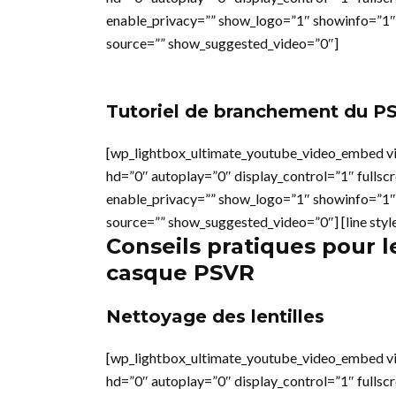
enable_privacy=”” show_logo=”1″ showinfo=”1″
source=”” show_suggested_video=”0″]
Tutoriel de branchement du PS
[wp_lightbox_ultimate_youtube_video_embed v
hd=”0″ autoplay=”0″ display_control=”1″ fullsc
enable_privacy=”” show_logo=”1″ showinfo=”1″
source=”” show_suggested_video=”0″] [line styl
Conseils pratiques pour l
casque PSVR
Nettoyage des lentilles
[wp_lightbox_ultimate_youtube_video_embed v
hd=”0″ autoplay=”0″ display_control=”1″ fullsc