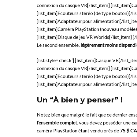
connexion du casque VR[/list_item] [list_item]C
[list_item]Écouteurs stéréo (de type bouton)[/lis
[list_item]Adaptateur pour alimentation[/list_it
[list_item]Caméra PlayStation (nouveau modèle)[
[list_item]Disque de jeu VR Worlds[/list_item] [/l
Le second ensemble,
légèrement moins dispendi
[list style=’check’] [list_item]Casque VR[/list_it
connexion du casque VR[/list_item] [list_item]C
[list_item]Écouteurs stéréo (de type bouton)[/lis
[list_item]Adaptateur pour alimentation[/list_ite
Un “À bien y penser” !
Notez bien que malgré le fait que ce dernier ens
l’ensemble complet
, vous devez posséder une
ca
caméra PlayStation étant vendu près de
75 $ CA