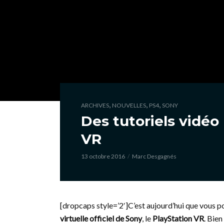
,
,
,
ARCHIVES
NOUVELLES
PS4
SONY
Des tutoriels vidéo
VR
13 octobre 2016
Marc Desgagnés
[dropcaps style=’2′]C’est aujourd’hui que vous p
virtuelle officiel de Sony
, le
PlayStation VR
. Bie