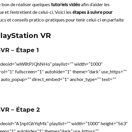
é bon de réaliser quelques
tutoriels vidéo
afin d’aider les
et l’entretient de celui-ci. Voici les
étapes à suivre pour
ucs et conseils pratico-pratiques pour tenir celui-ci en parfaite
PlayStation VR
VR – Étape 1
videoid=”wW8tPJQhNHo” playlist=”” width=”1000″
rol=”1″ fullscreen=”1″ autohide=”1″ theme=”dark” use_https=””
 auto_popup=”” direct_embed=”1″ anchor_type=”” text=””
SVR – Étape 2
ideoid=”A1npIGhYqMk” playlist=”” width=”1000″ height=”563″
reen=”1″ autohide=”1″ theme=”dark” use_https=””