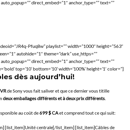
 auto_popup=”” direct_embed=”1″ anchor_type=”” text=””
ideoid=”JR4q-Pfuq8w” playlist=”” width=”1000″ height=”563″
reen=”1″ autohide=”1″ theme=”dark” use_https=””
 auto_popup=”” direct_embed=”1″ anchor_type=”” text=””
e=’bold’ top=’10’ bottom=’10’ width=’100%’ height=’1′ color=”]
es dès aujourd’hui!
 VR
de Sony vous fait saliver et que ce dernier vous titille
en
deux emballages différents et à deux prix différents
.
disponible au coût de
699 $ CA
et comprend tout ce qui suit:
em] [list_item]Unité centrale[/list_item] [list_item]Câbles de