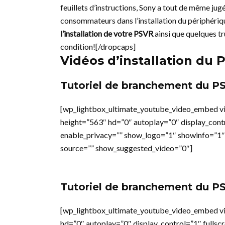
feuillets d’instructions, Sony a tout de même jug
consommateurs dans l’installation du périphérique 
l’installation de votre PSVR
ainsi que quelques tr
condition![/dropcaps]
Vidéos d’installation du 
Tutoriel de branchement du PS
[wp_lightbox_ultimate_youtube_video_embed 
height=”563″ hd=”0″ autoplay=”0″ display_cont
enable_privacy=”” show_logo=”1″ showinfo=”1″
source=”” show_suggested_video=”0″]
Tutoriel de branchement du P
[wp_lightbox_ultimate_youtube_video_embed v
hd=”0″ autoplay=”0″ display_control=”1″ fullsc