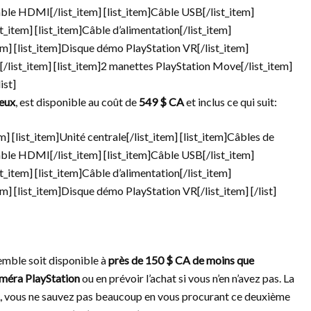
âble HDMI[/list_item] [list_item]Câble USB[/list_item]
t_item] [list_item]Câble d’alimentation[/list_item]
em] [list_item]Disque démo PlayStation VR[/list_item]
/list_item] [list_item]2 manettes PlayStation Move[/list_item]
ist]
eux
, est disponible au coût de
549 $ CA
et inclus ce qui suit:
em] [list_item]Unité centrale[/list_item] [list_item]Câbles de
âble HDMI[/list_item] [list_item]Câble USB[/list_item]
t_item] [list_item]Câble d’alimentation[/list_item]
m] [list_item]Disque démo PlayStation VR[/list_item] [/list]
emble soit disponible à
près de 150 $ CA de moins que
méra PlayStation
ou en prévoir l’achat si vous n’en n’avez pas. La
, vous ne sauvez pas beaucoup en vous procurant ce deuxième