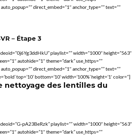
 auto_popup=”” direct_embed=”1″ anchor_type=”” text=””
VR – Étape 3
ideoid=”0j6Yg3ddHkU” playlist=”” width=”1000″ height=”563″
reen=”1″ autohide=”1″ theme=”dark” use_https=””
 auto_popup=”” direct_embed=”1″ anchor_type=”” text=””
e=’bold’ top=’10’ bottom=’10’ width=’100%’ height=’1′ color=”]
e nettoyage des lentilles du
ideoid=”G-pA23BeRzk” playlist=”” width=”1000″ height=”563″
reen=”1″ autohide=”1″ theme=”dark” use_https=””