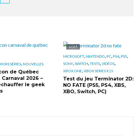
VIDÉO
,
,
,
,
,
MICROSOFT
NINTENDO
PC
PS4
PS5
,
,
,
,
,
SONY
SWITCH
TESTS
VIDÉOS
HORS SÉRIES
NOUVELLES
,
XBOX ONE
XBOX SERIES X | S
con de Québec
n Carnaval 2026 –
Test du jeu Terminator 2D:
échauffer le geek
NO FATE (PS5, PS4, XBS,
s
XBO, Switch, PC)