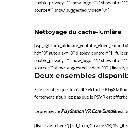
enable_privacy=”” show_logo=”1″ showinfo=”1″
source=”” show_suggested_video=”0″]
Nettoyage du cache-lumière
[wp_lightbox_ultimate_youtube_video_embed v
hd=”0″ autoplay=”0″ display_control=”1″ fullsc
enable_privacy=”” show_logo=”1″ showinfo=”1″
source=”” show_suggested_video=”0″] [line styl
Deux ensembles disponibl
Si le périphérique de réalité virtuelle
PlayStation
fortement, n’oubliez pas que le PSVR est offert 
Le premier, le
PlayStation VR Core Bundle
, est 
[list style=’check’] [list_item]Casque VR[/list_it