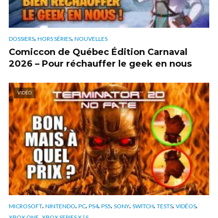
,
,
DOSSIERS
HORS SÉRIES
NOUVELLES
Comiccon de Québec Édition Carnaval
2026 – Pour réchauffer le geek en nous
VIDÉO
,
,
,
,
,
,
,
,
,
MICROSOFT
NINTENDO
PC
PS4
PS5
SONY
SWITCH
TESTS
VIDÉOS
,
XBOX ONE
XBOX SERIES X | S