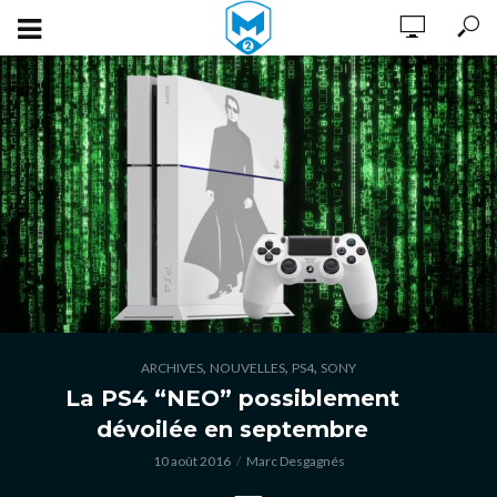
,
,
,
ARCHIVES
NOUVELLES
PS4
SONY
La PS4 “NEO” possiblement
dévoilée en septembre
10 août 2016
Marc Desgagnés