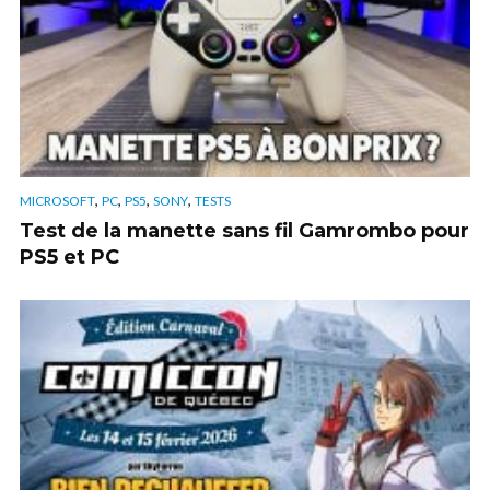
,
,
,
,
MICROSOFT
PC
PS5
SONY
TESTS
Test de la manette sans fil Gamrombo pour
PS5 et PC