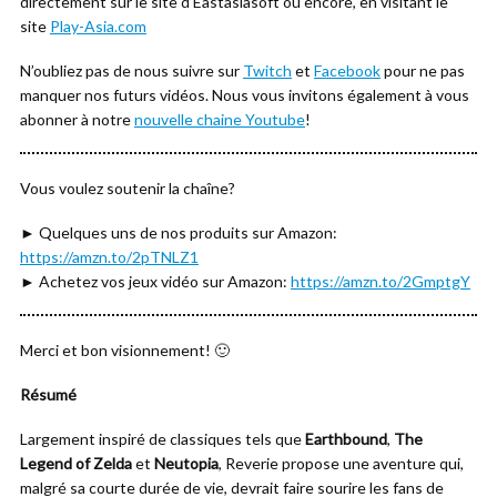
directement sur le site d’Eastasiasoft ou encore, en visitant le
site
Play-Asia.com
N’oubliez pas de nous suivre sur
Twitch
et
Facebook
pour ne pas
manquer nos futurs vidéos. Nous vous invitons également à vous
abonner à notre
nouvelle chaine Youtube
!
Vous voulez soutenir la chaîne?
► Quelques uns de nos produits sur Amazon:
https://amzn.to/2pTNLZ1
► Achetez vos jeux vidéo sur Amazon:
https://amzn.to/2GmptgY
Merci et bon visionnement! 🙂
Résumé
Largement inspiré de classiques tels que
Earthbound
,
The
Legend of Zelda
et
Neutopia
, Reverie propose une aventure qui,
malgré sa courte durée de vie, devrait faire sourire les fans de