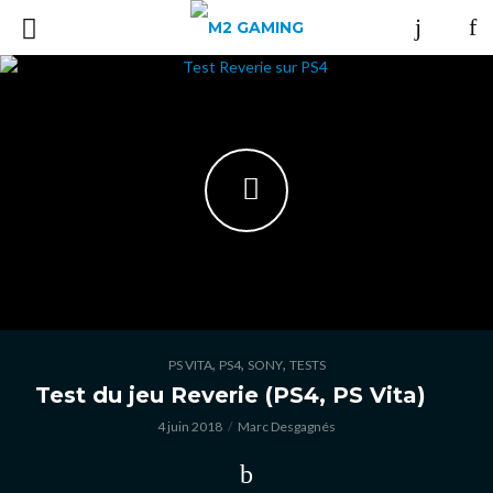
,
,
,
PS VITA
PS4
SONY
TESTS
Test du jeu Reverie (PS4, PS Vita)
4 juin 2018
Marc Desgagnés