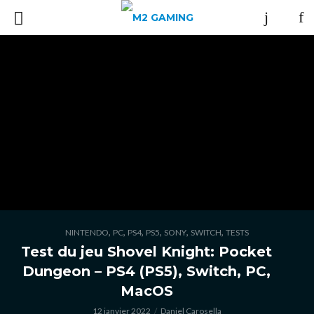
,
,
,
,
,
,
NINTENDO
PC
PS4
PS5
SONY
SWITCH
TESTS
Test du jeu Shovel Knight: Pocket
Dungeon – PS4 (PS5), Switch, PC,
MacOS
12 janvier 2022
Daniel Carosella