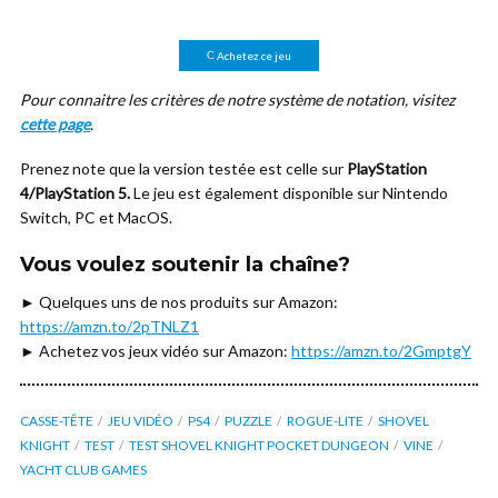
Achetez ce jeu
Pour connaitre les critères de notre système de notation, visitez
cette page
.
Prenez note que la version testée est celle sur
PlayStation
4/PlayStation 5.
Le jeu est également disponible sur Nintendo
Switch, PC et MacOS.
Vous voulez soutenir la chaîne?
► Quelques uns de nos produits sur Amazon:
https://amzn.to/2pTNLZ1
► Achetez vos jeux vidéo sur Amazon:
https://amzn.to/2GmptgY
CASSE-TÊTE
JEU VIDÉO
PS4
PUZZLE
ROGUE-LITE
SHOVEL
KNIGHT
TEST
TEST SHOVEL KNIGHT POCKET DUNGEON
VINE
YACHT CLUB GAMES