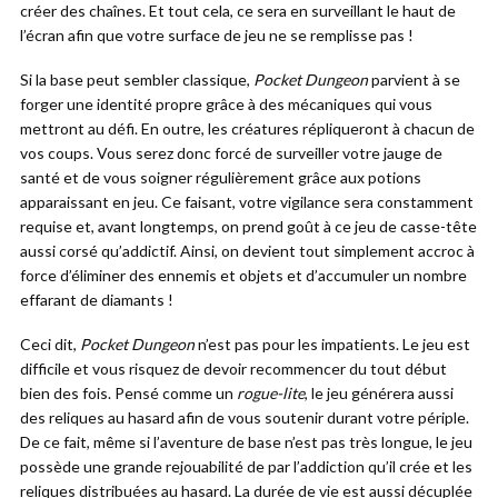
créer des chaînes. Et tout cela, ce sera en surveillant le haut de
l’écran afin que votre surface de jeu ne se remplisse pas !
Si la base peut sembler classique,
Pocket Dungeon
parvient à se
forger une identité propre grâce à des mécaniques qui vous
mettront au défi. En outre, les créatures répliqueront à chacun de
vos coups. Vous serez donc forcé de surveiller votre jauge de
santé et de vous soigner régulièrement grâce aux potions
apparaissant en jeu. Ce faisant, votre vigilance sera constamment
requise et, avant longtemps, on prend goût à ce jeu de casse-tête
aussi corsé qu’addictif. Ainsi, on devient tout simplement accroc à
force d’éliminer des ennemis et objets et d’accumuler un nombre
effarant de diamants !
Ceci dit,
Pocket Dungeon
n’est pas pour les impatients. Le jeu est
difficile et vous risquez de devoir recommencer du tout début
bien des fois. Pensé comme un
rogue-lite
, le jeu générera aussi
des reliques au hasard afin de vous soutenir durant votre périple.
De ce fait, même si l’aventure de base n’est pas très longue, le jeu
possède une grande rejouabilité de par l’addiction qu’il crée et les
reliques distribuées au hasard. La durée de vie est aussi décuplée