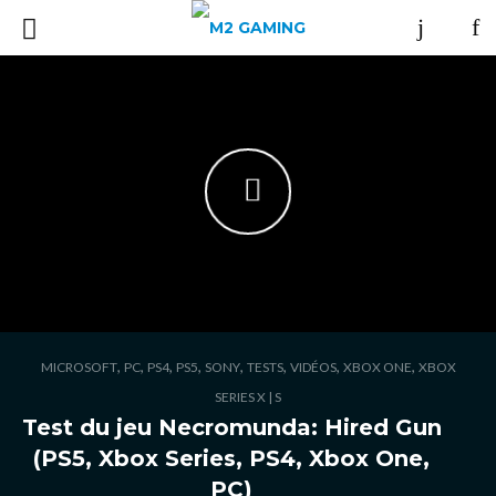
,
,
,
,
,
,
,
,
MICROSOFT
PC
PS4
PS5
SONY
TESTS
VIDÉOS
XBOX ONE
XBOX
SERIES X | S
Test du jeu Necromunda: Hired Gun
(PS5, Xbox Series, PS4, Xbox One,
PC)