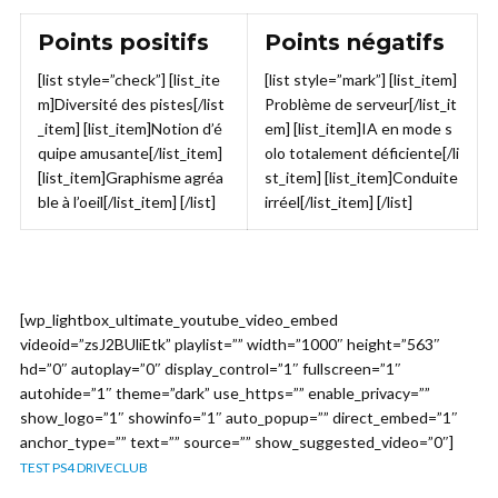
Points positifs
Points négatifs
[list style=”check”] [list_ite
[list style=”mark”] [list_item]
m]Diversité des pistes[/list
Problème de serveur[/list_it
_item] [list_item]Notion d’é
em] [list_item]IA en mode s
quipe amusante[/list_item]
olo totalement déficiente[/li
[list_item]Graphisme agréa
st_item] [list_item]Conduite
ble à l’oeil[/list_item] [/list]
irréel[/list_item] [/list]
[wp_lightbox_ultimate_youtube_video_embed
videoid=”zsJ2BUliEtk” playlist=”” width=”1000″ height=”563″
hd=”0″ autoplay=”0″ display_control=”1″ fullscreen=”1″
autohide=”1″ theme=”dark” use_https=”” enable_privacy=””
show_logo=”1″ showinfo=”1″ auto_popup=”” direct_embed=”1″
anchor_type=”” text=”” source=”” show_suggested_video=”0″]
TEST PS4 DRIVECLUB