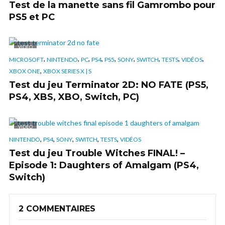
Test de la manette sans fil Gamrombo pour
PS5 et PC
VIDÉO
,
,
,
,
,
,
,
,
,
MICROSOFT
NINTENDO
PC
PS4
PS5
SONY
SWITCH
TESTS
VIDÉOS
,
XBOX ONE
XBOX SERIES X | S
Test du jeu Terminator 2D: NO FATE (PS5,
PS4, XBS, XBO, Switch, PC)
VIDÉO
,
,
,
,
,
NINTENDO
PS4
SONY
SWITCH
TESTS
VIDÉOS
Test du jeu Trouble Witches FINAL! –
Episode 1: Daughters of Amalgam (PS4,
Switch)
2 COMMENTAIRES