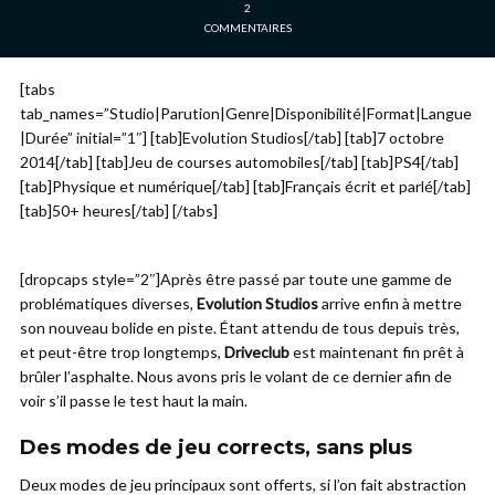
2
COMMENTAIRES
[tabs
tab_names=”Studio|Parution|Genre|Disponibilité|Format|Langue
|Durée” initial=”1″] [tab]Evolution Studios[/tab] [tab]7 octobre
2014[/tab] [tab]Jeu de courses automobiles[/tab] [tab]PS4[/tab]
[tab]Physique et numérique[/tab] [tab]Français écrit et parlé[/tab]
[tab]50+ heures[/tab] [/tabs]
[dropcaps style=”2″]Après être passé par toute une gamme de
problématiques diverses,
Evolution Studios
arrive enfin à mettre
son nouveau bolide en piste. Étant attendu de tous depuis très,
et peut-être trop longtemps,
Driveclub
est maintenant fin prêt à
brûler l’asphalte. Nous avons pris le volant de ce dernier afin de
voir s’il passe le test haut la main.
Des modes de jeu corrects, sans plus
Deux modes de jeu principaux sont offerts, si l’on fait abstraction