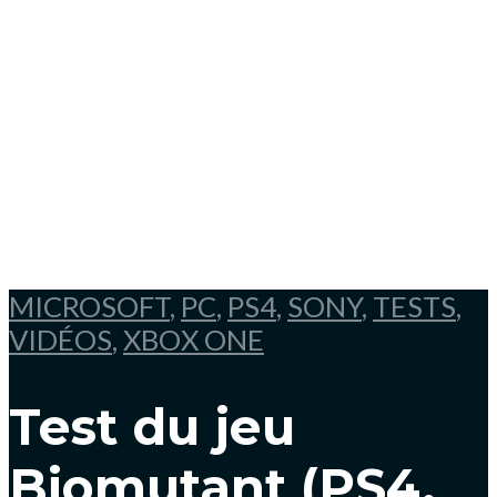
MICROSOFT
,
PC
,
PS4
,
SONY
,
TESTS
,
VIDÉOS
,
XBOX ONE
Test du jeu
Biomutant (PS4,