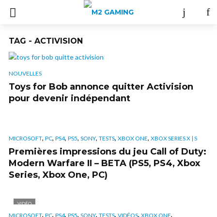
TAG - ACTIVISION
NOUVELLES
Toys for Bob annonce quitter Activision
pour devenir indépendant
,
,
,
,
,
,
,
MICROSOFT
PC
PS4
PS5
SONY
TESTS
XBOX ONE
XBOX SERIES X | S
Premières impressions du jeu Call of Duty:
Modern Warfare II – BETA (PS5, PS4, Xbox
Series, Xbox One, PC)
VIDÉO
,
,
,
,
,
,
,
,
MICROSOFT
PC
PS4
PS5
SONY
TESTS
VIDÉOS
XBOX ONE