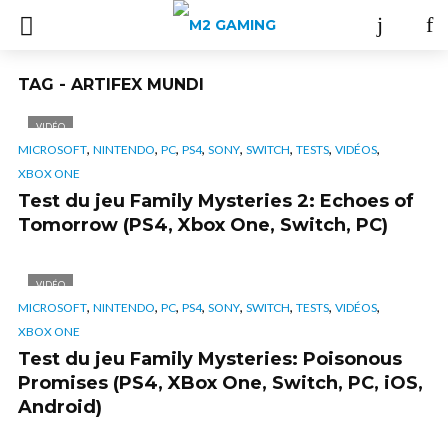
TAG - ARTIFEX MUNDI
VIDÉO
,
,
,
,
,
,
,
,
MICROSOFT
NINTENDO
PC
PS4
SONY
SWITCH
TESTS
VIDÉOS
XBOX ONE
Test du jeu Family Mysteries 2: Echoes of
Tomorrow (PS4, Xbox One, Switch, PC)
VIDÉO
,
,
,
,
,
,
,
,
MICROSOFT
NINTENDO
PC
PS4
SONY
SWITCH
TESTS
VIDÉOS
XBOX ONE
Test du jeu Family Mysteries: Poisonous
Promises (PS4, XBox One, Switch, PC, iOS,
Android)