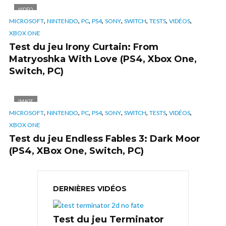
VIDÉO
,
,
,
,
,
,
,
,
MICROSOFT
NINTENDO
PC
PS4
SONY
SWITCH
TESTS
VIDÉOS
XBOX ONE
Test du jeu Irony Curtain: From
Matryoshka With Love (PS4, Xbox One,
Switch, PC)
IMAGE
,
,
,
,
,
,
,
,
MICROSOFT
NINTENDO
PC
PS4
SONY
SWITCH
TESTS
VIDÉOS
XBOX ONE
Test du jeu Endless Fables 3: Dark Moor
(PS4, XBox One, Switch, PC)
DERNIÈRES VIDÉOS
Test du jeu Terminator