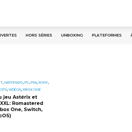
UVERTES
HORS SÉRIES
UNBOXING
PLATEFORMES
,
,
,
,
,
FT
NINTENDO
PC
PS4
SONY
,
,
ESTS
VIDÉOS
XBOX ONE
 jeu Astérix et
 XXL: Romastered
Xbox One, Switch,
cOS)