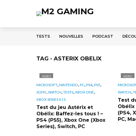
TESTS
NOUVELLES
PODCAST
DÉCO
TAG - ASTERIX OBELIX
VIDÉO
VIDÉO
,
,
,
,
,
MICROSOFT
NINTENDO
PC
PS4
PS5
MICROSO
,
,
,
,
,
SONY
SWITCH
TESTS
XBOX ONE
SWITCH
T
XBOX SERIES X | S
Test du
Obélix
Test du jeu Astérix et
(PS4, 
Obélix: Baffez-les tous ! –
PC, Ma
PS4 (PS5), Xbox One (Xbox
Series), Switch, PC