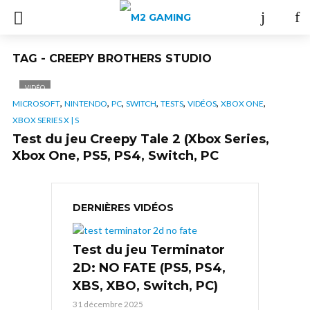
TAG - CREEPY BROTHERS STUDIO
VIDÉO
,
,
,
,
,
,
,
MICROSOFT
NINTENDO
PC
SWITCH
TESTS
VIDÉOS
XBOX ONE
XBOX SERIES X | S
Test du jeu Creepy Tale 2 (Xbox Series,
Xbox One, PS5, PS4, Switch, PC
DERNIÈRES VIDÉOS
Test du jeu Terminator
2D: NO FATE (PS5, PS4,
XBS, XBO, Switch, PC)
31 décembre 2025