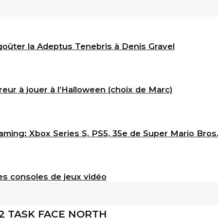
goûter la Adeptus Tenebris à Denis Gravel
eur à jouer à l’Halloween (choix de Marc)
ming: Xbox Series S, PS5, 35e de Super Mario Bros
s consoles de jeux vidéo