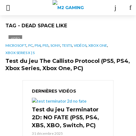
TAG - DEAD SPACE LIKE
VIDÉO
,
,
,
,
,
,
,
,
MICROSOFT
PC
PS4
PS5
SONY
TESTS
VIDÉOS
XBOX ONE
XBOX SERIES X | S
Test du jeu The Callisto Protocol (PS5, PS4,
Xbox Series, Xbox One, PC)
DERNIÈRES VIDÉOS
Test du jeu Terminator
2D: NO FATE (PS5, PS4,
XBS, XBO, Switch, PC)
31 décembre 2025