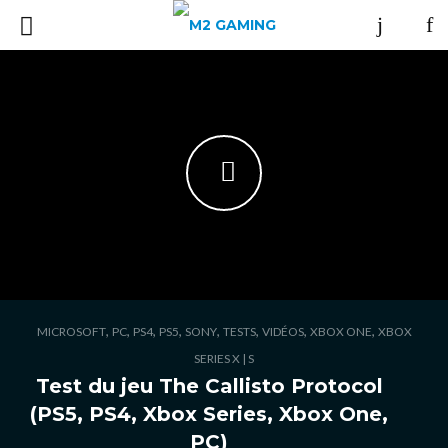
,
,
,
,
,
,
,
,
MICROSOFT
PC
PS4
PS5
SONY
TESTS
VIDÉOS
XBOX ONE
XBOX
SERIES X | S
Test du jeu The Callisto Protocol
(PS5, PS4, Xbox Series, Xbox One,
PC)