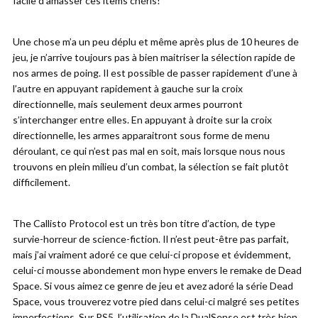
facile d’amasser ces items chéris!
Une chose m’a un peu déplu et même après plus de 10 heures de
jeu, je n’arrive toujours pas à bien maitriser la sélection rapide de
nos armes de poing. Il est possible de passer rapidement d’une à
l’autre en appuyant rapidement à gauche sur la croix
directionnelle, mais seulement deux armes pourront
s’interchanger entre elles. En appuyant à droite sur la croix
directionnelle, les armes apparaitront sous forme de menu
déroulant, ce qui n’est pas mal en soit, mais lorsque nous nous
trouvons en plein milieu d’un combat, la sélection se fait plutôt
difficilement.
The Callisto Protocol est un très bon titre d’action, de type
survie-horreur de science-fiction. Il n’est peut-être pas parfait,
mais j’ai vraiment adoré ce que celui-ci propose et évidemment,
celui-ci mousse abondement mon hype envers le remake de Dead
Space. Si vous aimez ce genre de jeu et avez adoré la série Dead
Space, vous trouverez votre pied dans celui-ci malgré ses petites
imperfections. Sur PS5, l’utilisation de la DualSense est très bien