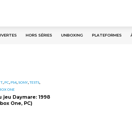
UVERTES
HORS SÉRIES
UNBOXING
PLATEFORMES
,
,
,
,
,
FT
PC
PS4
SONY
TESTS
BOX ONE
u jeu Daymare: 1998
Xbox One, PC)