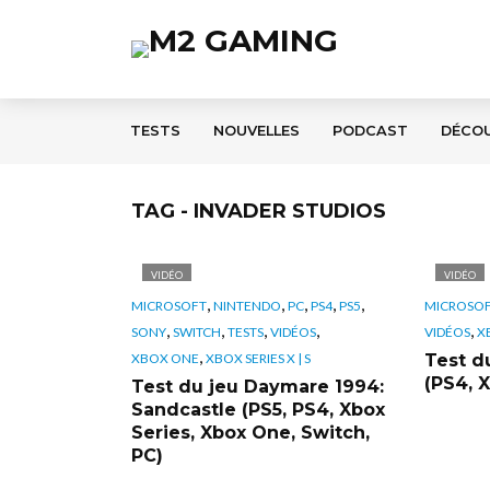
TESTS
NOUVELLES
PODCAST
DÉCO
TAG - INVADER STUDIOS
VIDÉO
VIDÉO
,
,
,
,
,
MICROSOFT
NINTENDO
PC
PS4
PS5
MICROSO
,
,
,
,
,
SONY
SWITCH
TESTS
VIDÉOS
VIDÉOS
X
,
XBOX ONE
XBOX SERIES X | S
Test d
(PS4, 
Test du jeu Daymare 1994:
Sandcastle (PS5, PS4, Xbox
Series, Xbox One, Switch,
PC)