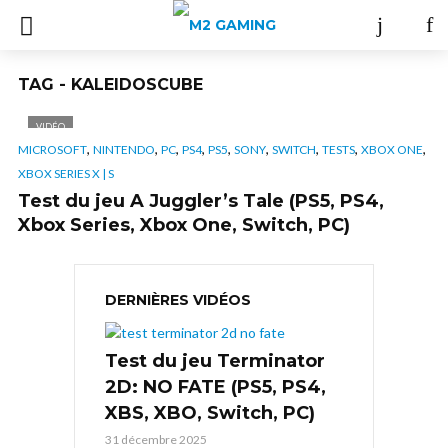
TAG - KALEIDOSCUBE
VIDÉO
,
,
,
,
,
,
,
,
,
MICROSOFT
NINTENDO
PC
PS4
PS5
SONY
SWITCH
TESTS
XBOX ONE
XBOX SERIES X | S
Test du jeu A Juggler’s Tale (PS5, PS4,
Xbox Series, Xbox One, Switch, PC)
DERNIÈRES VIDÉOS
Test du jeu Terminator
2D: NO FATE (PS5, PS4,
XBS, XBO, Switch, PC)
31 décembre 2025